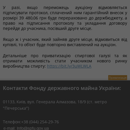
У разі, якщо переможець аукціону відмовляється
підписувати протокол, сплачений ним гарантійний внесок у
розмірі 39 480,06 грн буде перераховано до держбюджету, а
право на підписання протоколу та укладання договору
перейде до учасника, посівший друге місце.
Якщо ж і учасник, який зайняв друге місце, відмовиться від
купівлі, то об’єкт буде повторно виставлений на аукціон.
Детальніше про приватизацію спиртової галузі та як
отримати можливість стати учасником нового ринку
виробництва спирту:
https://bit.ly/3uWLWLA
Приватизація
Контакти Фонду державного майна України:
01133, Kиїв, вул. Генерала Алмазова, 18/9 (ст. метро
"Печерська")
Телефон:+38 (044) 254-29-76