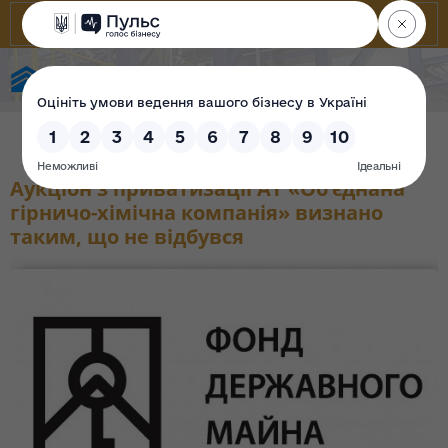
Фонд державного майна України
Аукціон з приватизації АТ «Об’єднана
гірничо-хімічна компанія» визнано
таким, що не відбувся