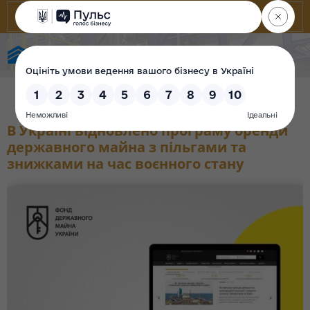
Фонд державного майна України
В Україні відновлено програму оренди
державного майна з пільгами та
знижками на час воєнного стану