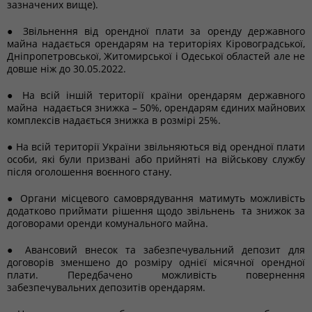
зазначених вище).
● Звільнення від орендної плати за оренду державного
майна надається орендарям на територіях Кіровоградської,
Дніпропетровської, Житомирської і Одеської областей але не
довше ніж до 30.05.2022.
● На всій іншій території країни орендарям державного
майна надається знижка – 50%, орендарям єдиних майнових
комплексів надається знижка в розмірі 25%.
● На всій території України звільняються від орендної плати
особи, які були призвані або прийняті на військову службу
після оголошення воєнного стану.
● Органи місцевого самоврядування матимуть можливість
додатково приймати рішення щодо звільнень та знижок за
договорами оренди комунального майна.
● Авансовий внесок та забезпечувальний депозит для
договорів зменшено до розміру однієї місячної орендної
плати. Передбачено можливість повернення
забезпечувальних депозитів орендарям.