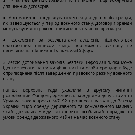
● Не застосовуються обмеження та вимоги щодо суборенди
для чинних договорів.
● Автоматично продовжуватиметься дія договорів оренди,
які завершуються у період воєнного стану. Договори оренди
можуть бути достроково припинені за заявою орендаря.
● Документи за результатами аукціонів підписуються
електронним підписом, якщо переможець аукціону не
наполягає на підписанні у письмовій формі.
З метою дотримання заходів безпеки, інформація, яка може
ідентифікувати напрями діяльності та особи орендарів буде
оприлюднена після завершення правового режиму воєнного
стану.
Раніше Верховна Рада ухвалила в другому читанні
розроблений Фондом держмайна, народними депутатами та
Урядом законопроєкт №7192 про внесення змін до Закону
України "Про оренду державного та комунального майна",
який дозволив Уряду встановити особливий порядок та
умови оренди державного майна на час воєнного стану.