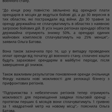
воєнного стану.
“До кінця року повністю звільнено від орендної плати
орендарів в місцях де ведуться бойові дії, а до 30 вересня в
тих областях, які постраждали від війни. До 30 травня за
оренду держмайна не сплачуватимуть в областях з наявною
загрозою бойових дій. В усіх інших регіонах орендарі об’єктів
держмайна отримують знижку 50%, а орендарі єдиних
майнових комплексів сплачуватимуть на 25% менше”,-
заявила Ольга Батова.
Вона також зазначила про те, що у випадку проведених
оплат оренди від початку дії воєнного стану, сплачені кошти
будуть зараховані орендарям в майбутні періоди, після
завершення дії знижок.
Також важливим результатом поновлення оренди очільниця
Фонду назвала нові можливості для релокації бізнесу з
прифронтових регіонів.
“Підприємства з небезпечних регіонів тепер отримують
можливості для переміщення завдяки пільговій оренді -
протягом перших 6 місяців вони сплачуватимуть 1 гривню
за 1 квадратний метр на новому місці”,- пояснила Ольга
Батова.