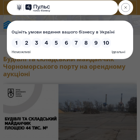
Фонд державного майна України
Будівлі та складський майданчик
Чорноморського порту на орендному
аукціоні