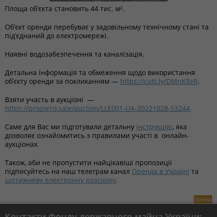
Площа об’єкта становить 44 тис. м².
Об’єкт оренди перебуває у задовільному технічному стані та
під’єднаний до електромережі.
Наявні водозабезпечення та каналізація.
Детальна інформація та обмеження щодо використання
об’єкту оренди за покликанням —
https://cutt.ly/DMnK9zR
.
Взяти участь в аукціоні —
https://prozorro.sale/auction/LLE001-UA-20221028-53244
.
Саме для Вас ми підготували детальну
інструкцію
, яка
дозволяє ознайомитись з правилами участі в онлайн-
аукціонах.
Також, аби не пропустити найцікавіші пропозиції
підписуйтесь на наш телеграм канал
Оренда в Україні
та
щотижневу електронну розсилку
.
Оренда
Контакти Фонду державного майна України: