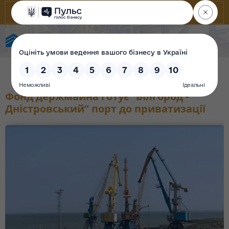
Фонд державного майна України
Фонд держмайна готує “Білгород -
Дністровський” порт до приватизації