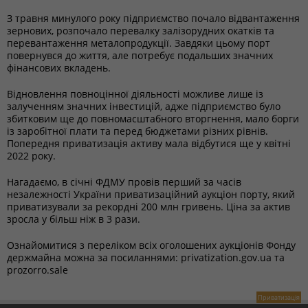
З травня минулого року підприємство почало відвантаження
зернових, розпочало перевалку залізорудних окатків та
перевантаження металопродукції. Завдяки цьому порт
повернувся до життя, але потребує подальших значних
фінансових вкладень.
Відновлення повноцінної діяльності можливе лише із
залученням значних інвестицій, адже підприємство було
збитковим ще до повномасштабного вторгнення, мало борги
із заробітної плати та перед бюджетами різних рівнів.
Попередня приватизація активу мала відбутися ще у квітні
2022 року.
Нагадаємо, в січні ФДМУ провів перший за часів
незалежності України приватизаційний аукціон порту, який
приватизували за рекордні 200 млн гривень. Ціна за актив
зросла у більш ніж в 3 рази.
Ознайомитися з переліком всіх оголошених аукціонів Фонду
держмайна можна за посиланнями: privatization.gov.ua та
prozorro.sale
Приватизація