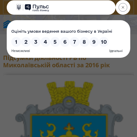
Фонд державного майна України
Підсумки діяльності РВ по
Миколаївській області за 2016 рік