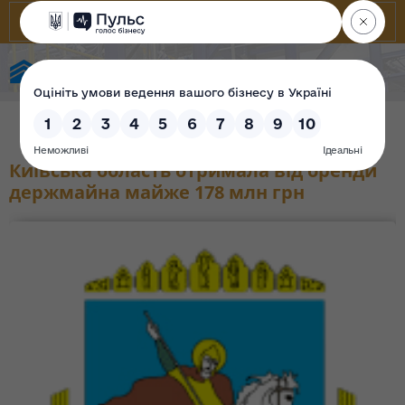
Фонд державного майна України
Київська область отримала від оренди
держмайна майже 178 млн грн