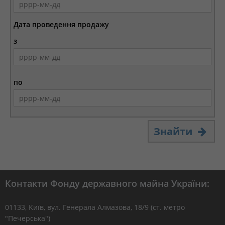
Дата проведення продажу
з
по
Знайти
Контакти Фонду державного майна України:
01133, Kиїв, вул. Генерала Алмазова, 18/9 (ст. метро
"Печерська")