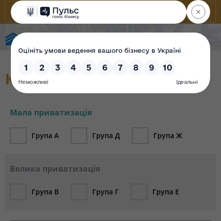
Фонд державного майна України
Каталог об`єктів (архів)
Мала приватизація
Група А
Група Д
Група Ж
Велика приватизація
Група В
Група Г
Група Е