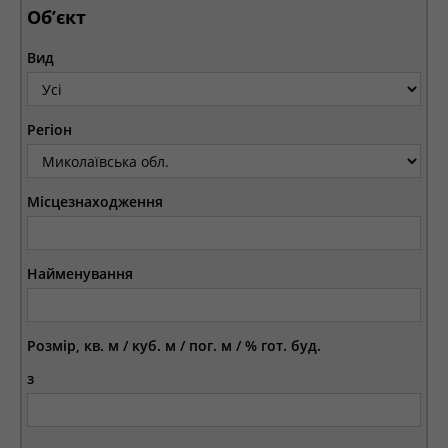
Об’єкт
Вид
Регіон
Місцезнаходження
Найменування
Розмір, кв. м / куб. м / пог. м / % гот. буд.
з