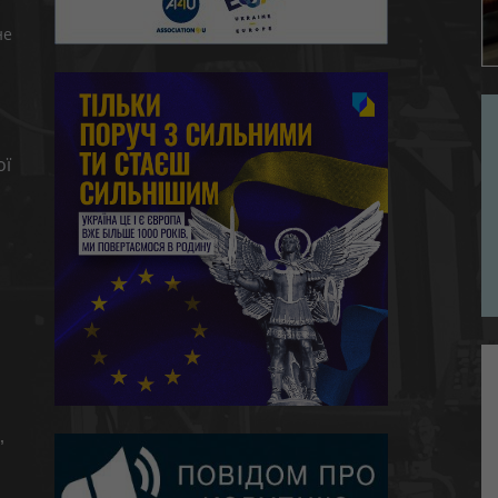
не
ої
,