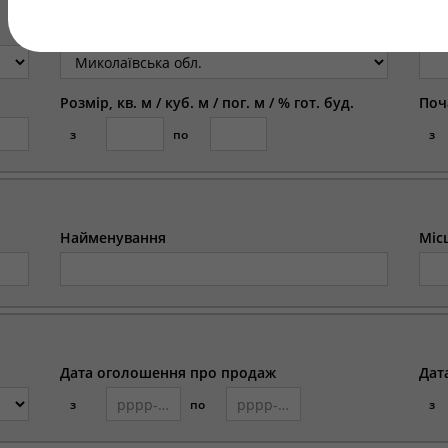
Регіон
Міс
Розмір, кв. м / куб. м / пог. м / % гот. буд.
Поч
з
по
з
Найменування
Міс
Дата оголошення про продаж
Дат
з
по
з