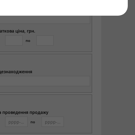
цезнаходження
аткова ціна, грн.
по
цезнаходження
а проведення продажу
по