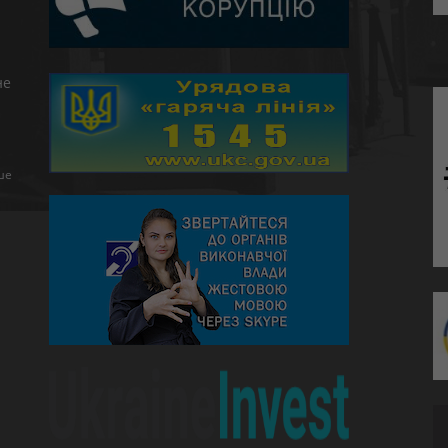
не
ше