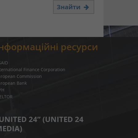
Знайти
Інформаційні ресурси
SAID
ternational Finance Corporation
uropean Commission
uropean Bank
УН
IELTOR
UNITED 24” (UNITED 24
EDIA)