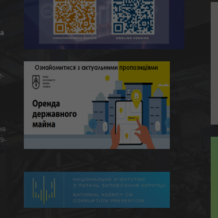
а
e-
ня
9-