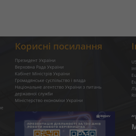
Корисні посилання
Президент України
U
Верховна Рада України
In
Кабінет Міністрів України
E
Громадянське суспільство і влада
E
Національне агентство України з питань
Л
державної служби
R
Міністерство економіки України
не
“
M