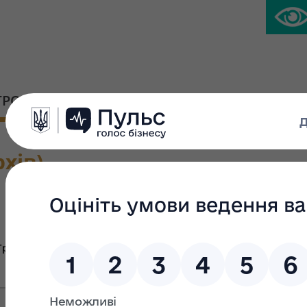
ГРОМАДСЬКА ПЛАТФОРМА
ПРЕС-ЦЕНТР
хів)
Велика приват
Група Ж
Група В
Гр