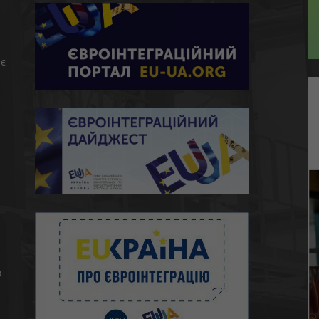
є
ю
о