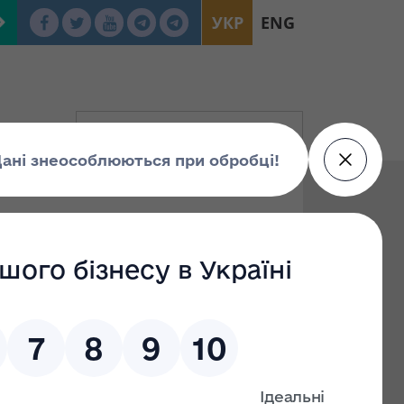
УКР
ENG
изація
упа Г
Група Е