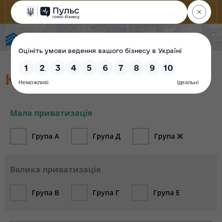
Фонд державного майна України
Каталог об`єктів (архів)
Мала приватизація
Група А
Група Д
Група Ж
Велика приватизація
Група В
Група Г
Група Е