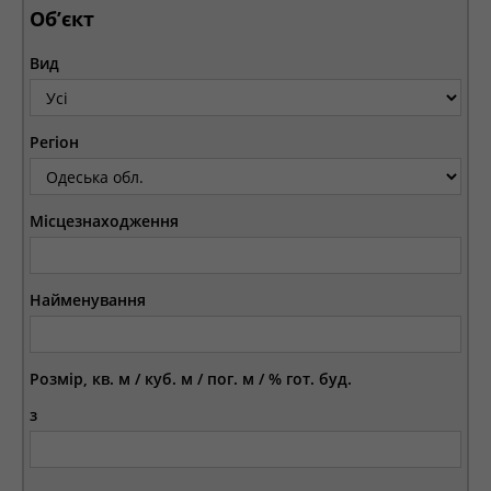
Об’єкт
Вид
Регіон
Місцезнаходження
Найменування
Розмір, кв. м / куб. м / пог. м / % гот. буд.
з