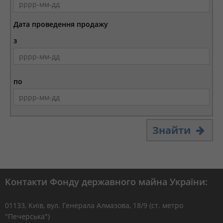
Дата проведення продажу
з
по
Знайти
Контакти Фонду державного майна України:
01133, Kиїв, вул. Генерала Алмазова, 18/9 (ст. метро
"Печерська")