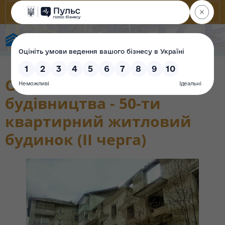
Фонд державного майна України
Об'єкт незавершеного
будівництва - 50-ти
квартирний житловий
будинок (ІІ черга)