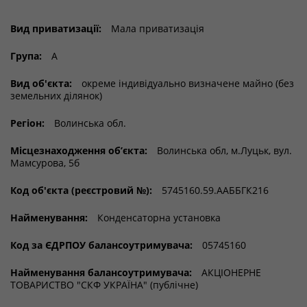
Вид приватизації:
Мала приватизація
Група:
А
Вид об'єкта:
окреме індивідуально визначене майно (без
земельних ділянок)
Регіон:
Волинська обл.
Місцезнаходження об’єкта:
Волинська обл, м.Луцьк, вул.
Мамсурова, 5б
Код об'єкта (реєстровий №):
5745160.59.ААББГК216
Найменування:
Конденсаторна установка
Код за ЄДРПОУ балансоутримувача:
05745160
Найменування балансоутримувача:
АКЦІОНЕРНЕ
ТОВАРИСТВО "СКФ УКРАЇНА" (публічне)