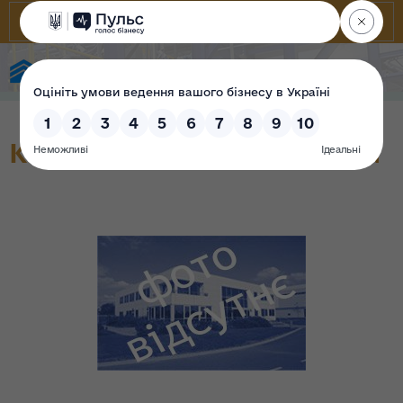
Фонд державного майна України
Конденсаторна установка