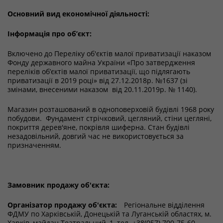
Основний вид економічної діяльності:
Інформація про об’єкт:
Включено до Переліку об'єктів малої приватизації наказом
Фонду державного майна України «Про затвердження
переліків об’єктів малої приватизації, що підлягають
приватизації в 2019 році» від 27.12.2018р. №1637 (зі
змінами, внесеними наказом від 20.11.2019р. № 1140).
Магазин розташований в одноповерховій будівлі 1968 року
побудови. Фундамент стрічковий, цегляний, стіни цегляні,
покриття дерев'яне, покрівля шиферна. Стан будівлі
незадовільний, довгий час не використовується за
призначенням.
Замовник продажу об'єкта:
Організатор продажу об'єкта:
Регіональне відділення
ФДМУ по Харківській, Донецькій та Луганській областях, м.
Харків, майдан Театральний, 1, тел. +38(057) 700-75-60