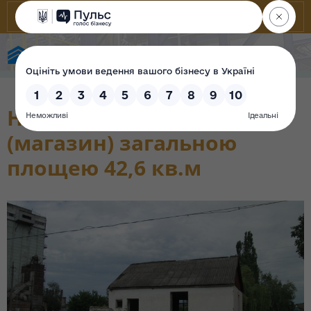
Фонд державного майна України
Нежитлова будівля
(магазин) загальною
площею 42,6 кв.м