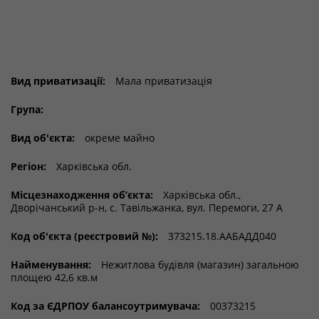
Вид приватизації:
Мала приватизація
Група:
Вид об'єкта:
окреме майно
Регіон:
Харківська обл.
Місцезнаходження об’єкта:
Харківська обл.,
Дворічанський р-н, c. Тавільжанка, вул. Перемоги, 27 А
Код об'єкта (реєстровий №):
373215.18.ААБАДД040
Найменування:
Нежитлова будівля (магазин) загальною
площею 42,6 кв.м
Код за ЄДРПОУ балансоутримувача:
00373215