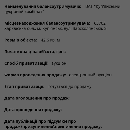
Найменування балансоутримувача:
ВАТ "Куп'янський
цукровий комбінат"
Місцезнаходження балансоутримувача:
63702,
Харквіська обл., м. Куп'янськ, вул. Заосколянська, 3
Розмір об’єкта:
42.6 кв. м
Початкова ціна об’єкта, грн.:
Спосіб приватизації:
аукціон
Форма проведення продажу:
електронний аукціон
Етап приватизації:
готується до продажу
Дата оголошення про продаж:
Дата проведення продажу:
Дата публікації про підсумки про
продаж\призупинення\припинення продажу: