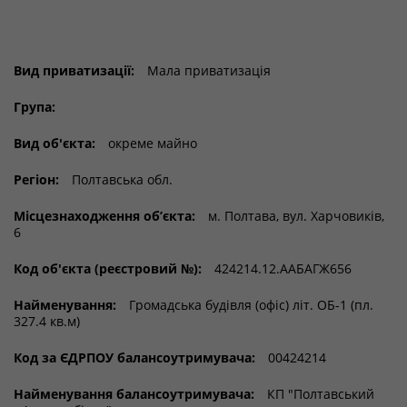
Вид приватизації:
Мала приватизація
Група:
Вид об'єкта:
окреме майно
Регіон:
Полтавська обл.
Місцезнаходження об’єкта:
м. Полтава, вул. Харчовиків,
6
Код об'єкта (реєстровий №):
424214.12.ААБАГЖ656
Найменування:
Громадська будівля (офіс) літ. ОБ-1 (пл.
327.4 кв.м)
Код за ЄДРПОУ балансоутримувача:
00424214
Найменування балансоутримувача:
КП "Полтавський