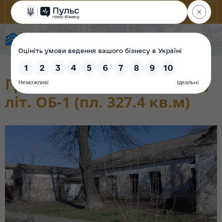
Фонд державного майна України
Громадська будівля (офіс)
літ. ОБ-1 (пл. 327.4 кв.м)