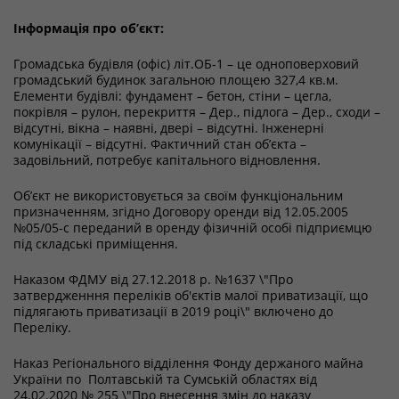
Інформація про об’єкт:
Громадська будівля (офіс) літ.ОБ-1 – це одноповерховий
громадський будинок загальною площею 327,4 кв.м.
Елементи будівлі: фундамент – бетон, стіни – цегла,
покрівля – рулон, перекриття – Дер., підлога – Дер., сходи –
відсутні, вікна – наявні, двері – відсутні. Інженерні
комунікації – відсутні. Фактичний стан об’єкта –
задовільний, потребує капітального відновлення.
Об’єкт не використовується за своїм функціональним
призначенням, згідно Договору оренди від 12.05.2005
№05/05-с переданий в оренду фізичній особі підприємцю
під складські приміщення.
Наказом ФДМУ від 27.12.2018 р. №1637 \"Про
затвердженння переліків об'єктів малої приватизації, що
підлягають приватизації в 2019 році\" включено до
Переліку.
Наказ Регіонального відділення Фонду держаного майна
України по Полтавській та Сумській областях від
24.02.2020 № 255 \"Про внесення змін до наказу