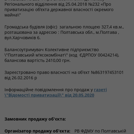
Регіонального відділення від 25.04.2018 №232 «Про
приватизацію об’єкта державної власності окремого
майна\"
Громадська будівля (офіс) загальною площею 327,4 кв.м.,
розташована за адресою : Полтавська обл., м.Полтава ,
вул.Харчовиків 6.
Балансоутримувач Колективне підприємство
\"Полтавський м'ясокомбінат\" (код ЄДРПОУ 00424214),
балансова вартість 2410,00 грн.
Зареєстровано право власності на об'єкт №863197453101
від 26.02.2016 р
Інформаційне повідомлення про продаж у
газеті
\"Відомості приватизації\" від 20.05.2020
Замовник продажу об'єкта:
Організатор продажу об'єкта:
РВ ФДМУ по Полтавській