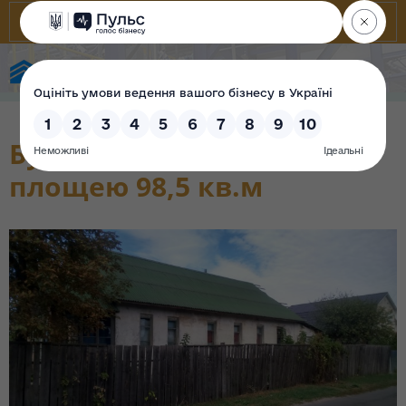
Фонд державного майна України
Будівля недіючої лазні
площею 98,5 кв.м