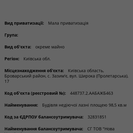
Вид приватизації:
Мала приватизація
Група:
Вид об'єкта:
окреме майно
Регіон:
Київська обл.
Місцезнаходження об’єкта:
Київська область,
Броварський район, с. Зазим'є, вул. Широка (Пролетарська),
17
Код об'єкта (реєстровий №):
448737.2.ААБАЖБ463
Найменування:
Будівля недіючої лазні площею 98,5 кв.м
Код за ЄДРПОУ балансоутримувача:
32831851
Найменування балансоутримувача:
СГ ТОВ "Нова