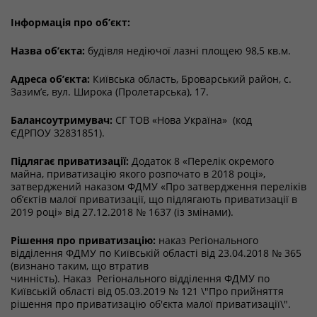
Інформація про об’єкт:
Назва об’єкта:
будівля недіючої лазні площею 98,5 кв.м.
Адреса об’єкта:
Київська область, Броварський район, с.
Зазим’є, вул. Широка (Пролетарська), 17.
Балансоутримувач:
СГ ТОВ «Нова Україна»
(код
ЄДРПОУ
32831851
).
Підлягає приватизації:
Додаток 8 «Перелік окремого
майна, приватизацію якого розпочато в 2018 році»,
затверджений наказом ФДМУ «Про затвердження переліків
об’єктів малої приватизації, що підлягають приватизації в
2019 році» від 27.12.2018 № 1637 (із змінами).
Рішення про приватизацію:
наказ Регіонального
відділення ФДМУ по Київській області від 23.04.2018 № 365
(визнано таким, що втратив
чинність).
Наказ
Регіонального відділення ФДМУ по
Київській області
від 05.03.2019 № 121 \"Про прийняття
рішення про приватизацію об'єкта малої приватизації\".