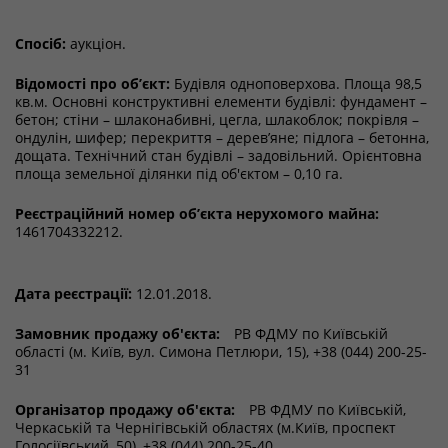
Спосіб:
аукціон.
Відомості про об’єкт:
Будівля одноповерхова. Площа 98,5
кв.м. Основні конструктивні елементи будівлі: фундамент –
бетон; стіни – шлаконабивні, цегла, шлакоблок; покрівля –
ондулін, шифер; перекриття – дерев’яне; підлога – бетонна,
дощата. Технічний стан будівлі – задовільний. Орієнтовна
площа земельної ділянки під об'єктом – 0,10 га.
Реєстраційний номер об’єкта нерухомого майна:
1461704332212.
Дата реєстрації:
12.01.2018.
Замовник продажу об'єкта:
РВ ФДМУ по Київській
області (м. Київ, вул. Симона Петлюри, 15), +38 (044) 200-25-
31
Організатор продажу об'єкта:
РВ ФДМУ по Київській,
Черкаській та Чернігівській областях (м.Київ, проспект
Голосіївський, 50), +38 (044) 200-25-40