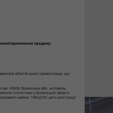
нення\припинення продажу:
еліків об’єктів малої приватизації, що
есою: 45008, Волинська обл., м.Ковель,
ління статистики у Волинській області.
ерухомого майна: 18922259, дата реєстрації