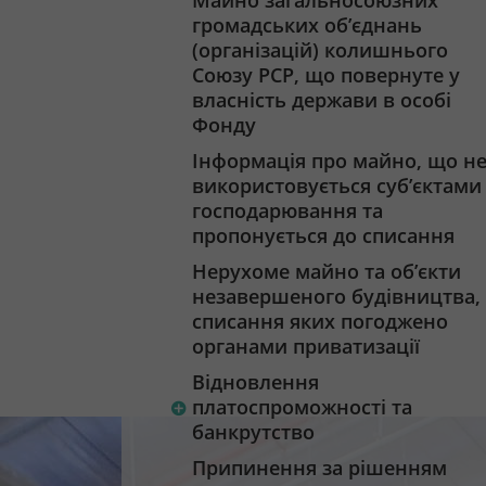
Майно загальносоюзних
громадських об’єднань
(організацій) колишнього
Союзу РСР, що повернуте у
власність держави в особі
Фонду
Інформація про майно, що н
використовується суб’єктами
господарювання та
пропонується до списання
Нерухоме майно та об’єкти
незавершеного будівництва,
списання яких погоджено
органами приватизації
Відновлення
платоспроможності та
банкрутство
Припинення за рішенням