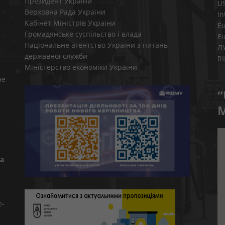
Президент України
U
Верховна Рада України
In
Кабінет Міністрів України
E
Громадянське суспільство і влада
E
Національне агентство України з питань
Л
державної служби
R
Міністерство економіки України
не
“
M
а
e-