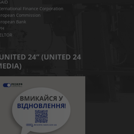
SAID
ternational Finance Corporation
uropean Commission
uropean Bank
УН
IELTOR
UNITED 24” (UNITED 24
EDIA)