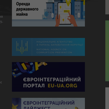
ня
9-
є