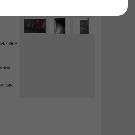
.Ковель,
4,7 кв.м.
ління
инська