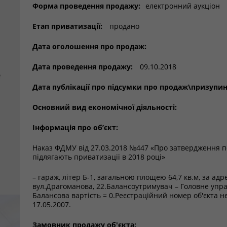
Форма проведення продажу:
електронний аукціон
Етап приватизації:
продано
Дата оголошення про продаж:
Дата проведення продажу:
09.10.2018
е
Дата публікації про підсумки про продаж\призупи
Основний вид економічної діяльності:
Інформація про об’єкт:
Наказ ФДМУ від 27.03.2018 №447 «Про затвердження пер
підлягають приватизації в 2018 році»
– гараж, літер Б-1, загальною площею 64,7 кв.м, за адр
вул.Драгоманова, 22.Балансоутримувач – Головне управ
Балансова вартість = 0.Реєстраційний номер об'єкта н
17.05.2007.
Замовник продажу об'єкта: