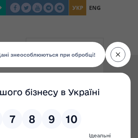
УКР
ENG
ною площею 64,7