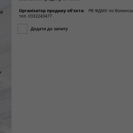
Організатор продажу об'єкта:
РВ ФДМУ по Волинській
м
тел. 0332243477
Додати до запиту
ь