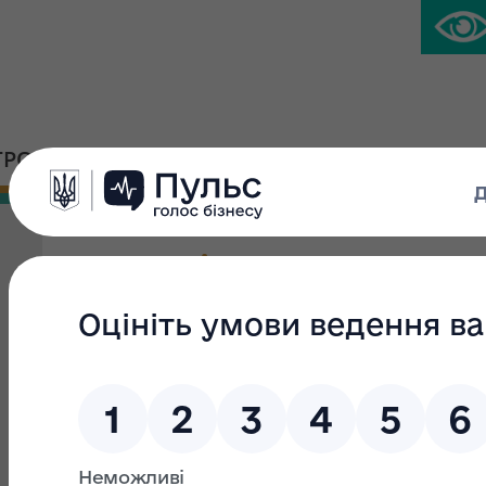
ГРОМАДСЬКА ПЛАТФОРМА
ПРЕС-ЦЕНТР
Гараж літер Б-1, загаль
кв.м.
Вид приватизації:
Мала приватизація
Група:
Вид об'єкта:
окреме майно