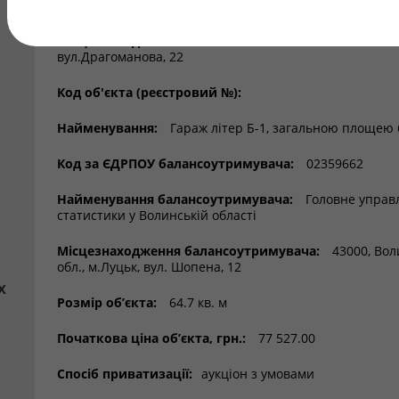
Регіон:
Волинська обл.
Місцезнаходження об’єкта:
45008, Волинська обл, м
вул.Драгоманова, 22
Код об'єкта (реєстровий №):
Найменування:
Гараж літер Б-1, загальною площею 6
Код за ЄДРПОУ балансоутримувача:
02359662
Найменування балансоутримувача:
Головне управ
статистики у Волинській області
Місцезнаходження балансоутримувача:
43000, Вол
обл., м.Луцьк, вул. Шопена, 12
х
Розмір об’єкта:
64.7 кв. м
Початкова ціна об’єкта, грн.:
77 527.00
Спосіб приватизації:
аукціон з умовами