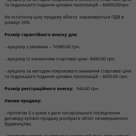
та подальшого подання цінових пропозицій – 84900,00грн;
На остаточну ціну продажу об’єкта нараховується ПДВ в
розмірі 20%.
Розмір гарантійного внеску для:
- аукціону з умовами – 16980,00 грн.
- аукціону із зниженням стартової ціни– 8490,00 грн;
- аукціону за методом покрокового зниження стартової ціни
та подальшого подання цінових пропозицій – 8490,00 грн;
Розмір реєстраційного внеску
:
944,60 грн.
Умови продажу:
- протягом 3-х років з дати нотаріального посвідчення
договору купівлі-продажу розібрати об'єкт незавершеного
будівництва;
- привести земельну ділянку в належний стан, звільнивши