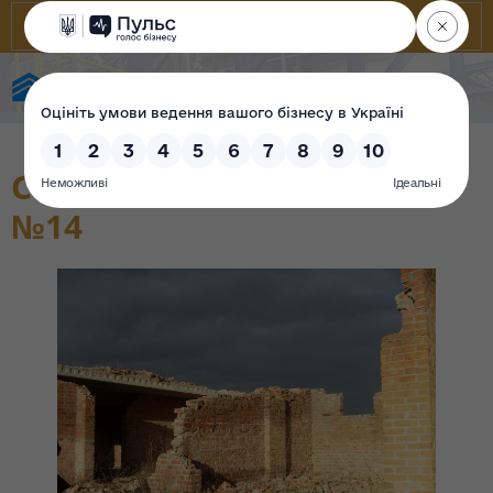
Фонд державного майна України
Садиба №11 у кварталі
№14