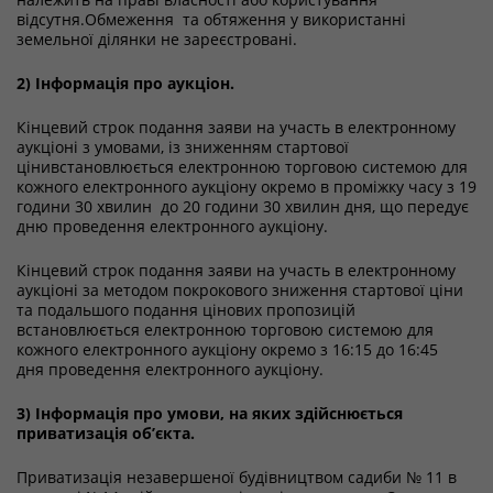
відсутня.Обмеження та обтяження у використанні
земельної ділянки не зареєстровані.
2) Інформація про аукціон.
Кінцевий строк подання заяви на участь в електронному
аукціоні з умовами, із зниженням стартової
цінивстановлюється електронною торговою системою для
кожного електронного аукціону окремо в проміжку часу з 19
години 30 хвилин до 20 години 30 хвилин дня, що передує
дню проведення електронного аукціону.
Кінцевий строк подання заяви на участь в електронному
аукціоні за методом покрокового зниження стартової ціни
та подальшого подання цінових пропозицій
встановлюється електронною торговою системою для
кожного електронного аукціону окремо з 16:15 до 16:45
дня проведення електронного аукціону.
3) Інформація про умови, на яких здійснюється
приватизація об’єкта.
Приватизація незавершеної будівництвом садиби № 11 в