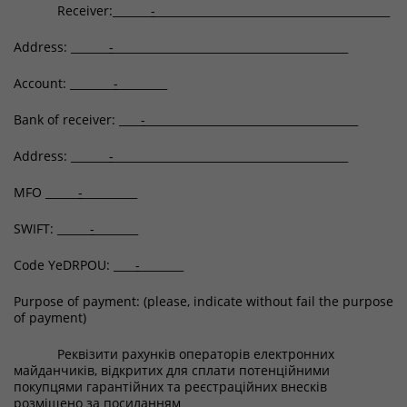
Receiver:_______
-
___________________________________________
Address: _______
-
___________________________________________
Account: ________
-
_________
Bank of receiver: ____
-
_______________________________________
Address: _______
-
___________________________________________
MFO ______
-
__________
SWIFT: ______
-
________
Code YeDRPOU: ____
-
________
Purpose of payment: (please, indicate without fail the purpose
of payment)
Реквізити рахунків операторів електронних
майданчиків, відкритих для сплати потенційними
покупцями гарантійних та реєстраційних внесків
розміщено за посиланням