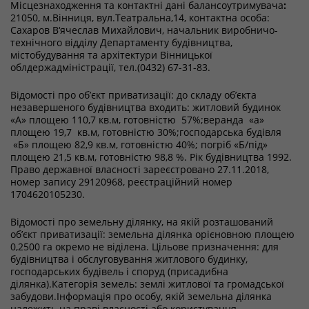
Місцезнаходження та контактні дані балансоутримувача
:
21050, м.Вінниця, вул.Театральна,14, контактна особа:
Сахаров В‘ячеслав Михайлович, начальник виробничо-
технічного відділу Департаменту будівництва,
містобудування та архітектури Вінницької
облдержадміністрації, тел.(0432) 67-31-83.
Відомості про об’єкт приватизації: до складу об’єкта
незавершеного будівництва входить: житловий будинок
«А» площею 110,7 кв.м, готовністю 57%;веранда «а»
площею 19,7 кв.м, готовністю 30%;господарська будівля
«Б» площею 82,9 кв.м, готовністю 40%; погріб «Б/під»
площею 21,5 кв.м, готовністю 98,8 %. Рік будівництва 1992.
Право державної власності зареєстровано 27.11.2018,
номер запису 29120968, реєстраційний номер
1704620105230.
Відомості про земельну ділянку, на якій розташований
об’єкт приватизації: земельна ділянка орієновною площею
0,2500 га окремо не віділена. Цільове призначення: для
будівництва і обслуговування житлового будинку,
господарських будівель і споруд (присадибна
ділянка).Категорія земель: землі житлової та громадської
забудови.Інформація про особу, якій земельна ділянка
належить на праві власності або користування