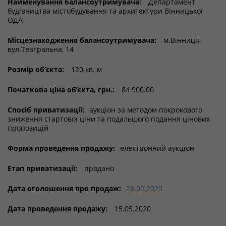
Найменування балансоутримувача:
Департамент
будівництва містобудування та архитектури Вінницької
ОДА
Місцезнаходження балансоутримувача:
м.Вінниця,
вул.Театральна, 14
Розмір об’єкта:
120 кв. м
Початкова ціна об’єкта, грн.:
84 900.00
Спосіб приватизації:
аукціон за методом покрокового
зниження стартової ціни та подальшого подання цінових
пропозицій
Форма проведення продажу:
електронний аукціон
Етап приватизації:
продано
Дата оголошення про продаж:
26.02.2020
Дата проведення продажу:
15.05.2020