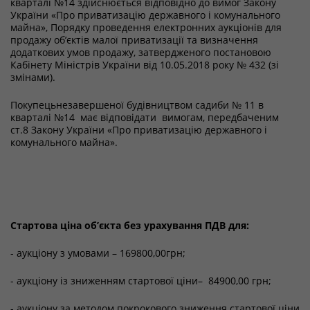
кварталі №14 здійснюється відповідно до вимог Закону
України «Про приватизацію державного і комунального
майна», Порядку проведення електронних аукціонів для
продажу об’єктів малої приватизації та визначення
додаткових умов продажу, затвердженого постановою
Кабінету Міністрів України від 10.05.2018 року № 432 (зі
змінами).
Покупецьнезавершеної будівництвом садиби № 11 в
кварталі №14 має відповідати вимогам, передбаченим
ст.8 Закону України «Про приватизацію державного і
комунального майна».
Стартова ціна об’єкта без урахування ПДВ для:
- аукціону з умовами – 169800,00грн;
- аукціону із зниженням стартової ціни– 84900,00 грн;
- аукціону за методом покрокового зниження стартової ціни