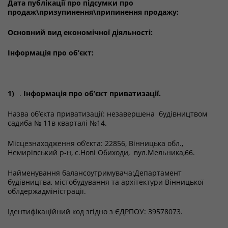
Дата публікації про підсумки про
продаж\призупинення\припинення продажу:
Основний вид економічної діяльності:
Інформація про об’єкт:
1)
.
Інформація про об’єкт приватизації.
Назва об’єкта приватизації: незавершена будівництвом
садиба № 11в кварталі №14.
Місцезнаходження об’єкта: 22856, Вінницька обл.,
Немирівський р-н, с.Нові Обиходи, вул.Мельника,66.
Найменування балансоутримувача:Департамент
будівництва, містобудування та архітектури Вінницької
облдержадміністрації.
Ідентифікаційний код згідно з ЄДРПОУ: 39578073.