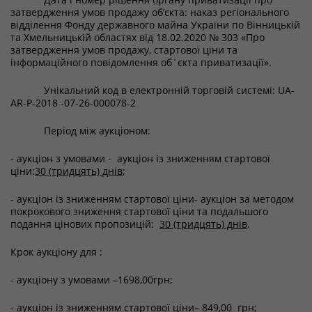
затвердження умов продажу об’єкта: наказ регіонального
відділення Фонду державного майна України по Вінницькій
та Хмельницькій областях від 18.02.2020 № 303 «Про
затвердження умов продажу, стартової ціни та
інформаційного повідомлення об`єкта приватизації».
Унікальний код в електронній торговій системі: UA-
AR-P-2018 -07-26-000078-2
Період між аукціоном:
- аукціон з умовами - аукціон із зниженням стартової
ціни:
30 (тридцять) днів
;
- аукціон із зниженням стартової ціни- аукціон за методом
покрокового зниження стартової ціни та подальшого
подання цінових пропозицій:
30 (тридцять) днів
.
Крок аукціону для :
- аукціону з умовами –1698,00грн;
- аукціон із зниженням стартової ціни– 849,00 грн;