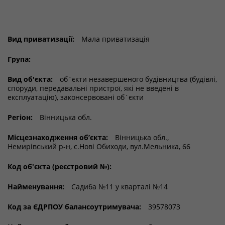
Вид приватизації:
Мала приватизація
Група:
Вид об'єкта:
об`єкти незавершеного будівництва (будівлі,
споруди, передавальні пристрої, які не введені в
експлуатацію), законсервовані об`єкти
Регіон:
Вінницька обл.
Місцезнаходження об’єкта:
Вінницька обл.,
Немирівський р-н, с.Нові Обиходи, вул.Мельника, 66
Код об'єкта (реєстровий №):
Найменування:
Садиба №11 у кварталі №14
Код за ЄДРПОУ балансоутримувача:
39578073