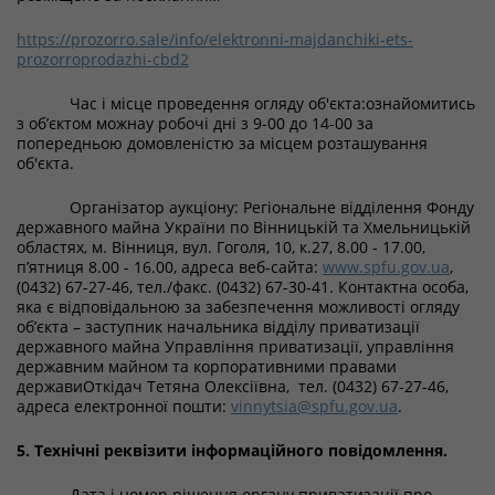
https://prozorro.sale/info/elektronni-majdanchiki-ets-
prozorroprodazhi-cbd2
Час і місце проведення огляду об'єкта:ознайомитись
з об’єктом можнау робочі дні з 9-00 до 14-00 за
попередньою домовленістю за місцем розташування
об'єкта.
Організатор аукціону: Регіональне відділення Фонду
державного майна України по Вінницькій та Хмельницькій
областях, м. Вінниця, вул. Гоголя, 10, к.27, 8.00 - 17.00,
п’ятниця 8.00 - 16.00, адреса веб-сайта:
www.spfu.gov.ua
,
(0432) 67-27-46, тел./факс. (0432) 67-30-41. Контактна особа,
яка є відповідальною за забезпечення можливості огляду
об’єкта – заступник начальника відділу приватизації
державного майна Управління приватизації, управління
державним майном та корпоративними правами
державиОткідач Тетяна Олексіївна, тел. (0432) 67-27-46,
адреса електронної пошти:
vinnytsia@spfu.gov.ua
.
5. Технічні реквізити інформаційного повідомлення.
Дата і номер рішення органу приватизації про