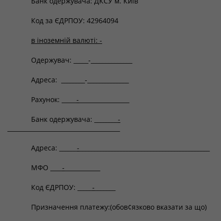
Банк одержувача: ДКСУ м. Київ
Код за ЄДРПОУ: 42964094
в іноземній валюті: -
Одержувач: _____-______________
Адреса: ________-______________
Рахунок: _____
-
_________________
Банк одержувача: ________
-
______________________________________
Адреса: ______
-
____________________________________________
МФО ____
-
____________
Код ЄДРПОУ: _____
-
_______
Призначення платежу:(обов¢язково вказати за що)