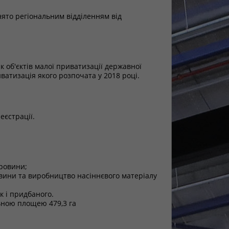
ято регіональним відділенням від
к об'єктів малої приватизації державної
иватизація якого розпочата у 2018 році.
еєстрації.
ировини;
овини та виробництво насіннєвого матеріалу
к і придбаного.
льною площею 479,3 га