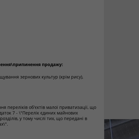
нення\припинення продажу:
щування зернових культур (крім рису),
я переліків об'єктів малої приватизації, що
даток 7 - \"Перелік єдиних майнових
озділів, у тому числі тих, що передані в
х\".