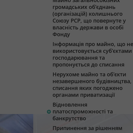
Майно загальносоюзних
громадських об’єднань
(організацій) колишнього
Союзу РСР, що повернуте у
власність держави в особі
Фонду
Інформація про майно, що н
використовується суб’єктами
господарювання та
пропонується до списання
Нерухоме майно та об’єкти
незавершеного будівництва,
списання яких погоджено
органами приватизації
Відновлення
платоспроможності та
банкрутство
Припинення за рішенням