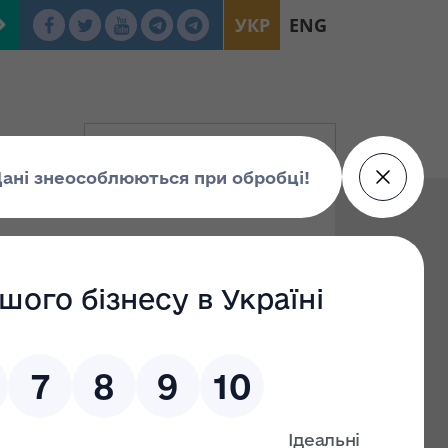
УКР
ENG
лекс державного
"
дині