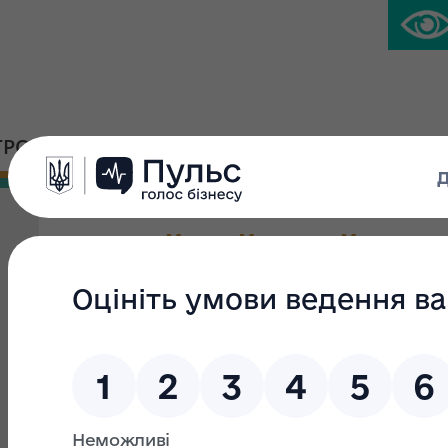
ГРОМАДСЬКА ПЛАТФОРМА
ПРЕС-ЦЕНТР
Єдиний майновий комп
підприємства "Ліктрави
Вид приватизації:
Мала приватизація
Група:
Вид об'єкта:
єдині майнові комплекси державних
підприємств, їх структурних підрозділів, у тому числі є