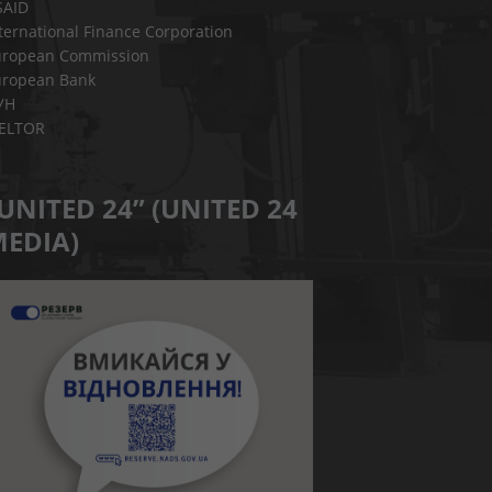
SAID
ternational Finance Corporation
uropean Commission
uropean Bank
УН
IELTOR
UNITED 24” (UNITED 24
EDIA)