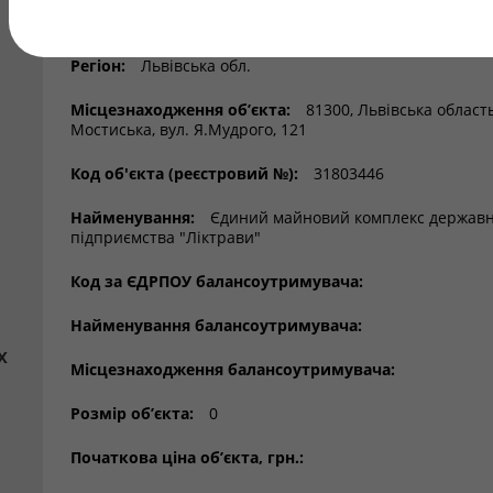
майнові комплекси та їх структурні підрозділи, що пер
оренду
Регіон:
Львівська обл.
Місцезнаходження об’єкта:
81300, Львівська область
Мостиська, вул. Я.Мудрого, 121
Код об'єкта (реєстровий №):
31803446
Найменування:
Єдиний майновий комплекс державн
підприємства "Ліктрави"
Код за ЄДРПОУ балансоутримувача:
Найменування балансоутримувача:
х
Місцезнаходження балансоутримувача:
Розмір об’єкта:
0
Початкова ціна об’єкта, грн.: