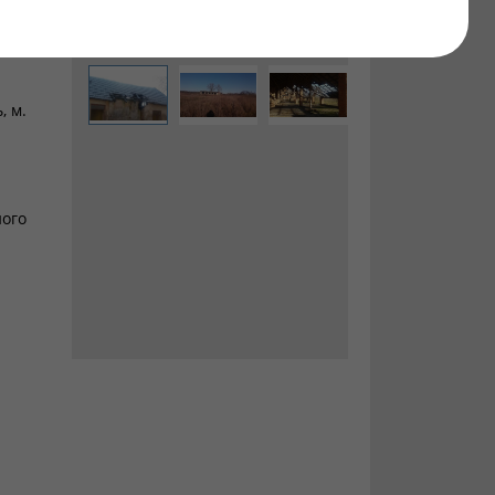
едані в
, м.
ого