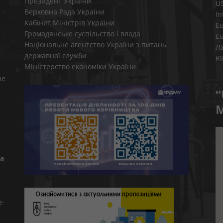
Президент України
U
Верховна Рада України
In
Кабінет Міністрів України
E
Громадянське суспільство і влада
E
Національне агентство України з питань
Л
державної служби
R
Міністерство економіки України
не
“
M
а
e-