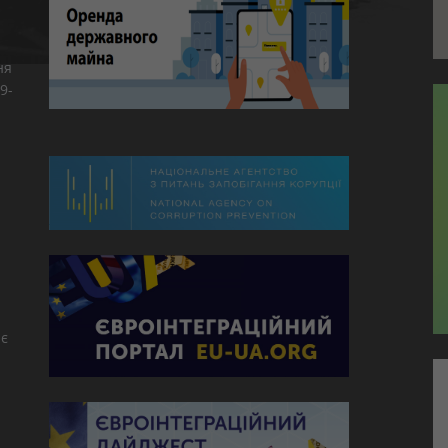
ня
9-
є