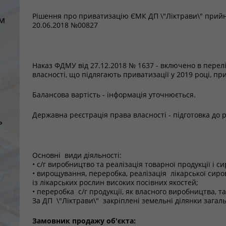
Рішення про приватизацію ЄМК ДП \"Ліктрави\" прийн
м
20.06.2018 №00827
Наказ ФДМУ від 27.12.2018 № 1637 - включено в перелі
власності, що підлягають приватизації у 2019 році, пр
Балансова вартість - інформація уточнюється.
Державна реєстрація права власності - підготовка до р
ь
Основні види діяльності:
• с/г виробництво та реалізація товарної продукції і с
• вирощування, переробка, реалізація лікарської сир
із лікарських рослин високих посівних якостей;
• переробка с/г продукції, як власного виробництва, та
За ДП \"Ліктрави\" закріплені земельні ділянки зага
Замовник продажу об'єкта: