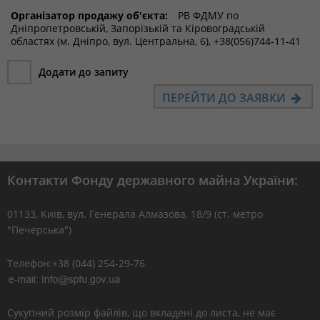
Організатор продажу об'єкта:
РВ ФДМУ по
Дніпропетровській, Запорізькій та Кіровоградській
областях (м. Дніпро, вул. Центральна, 6), +38(056)744-11-41
Додати до запиту
ПЕРЕЙТИ ДО ЗАЯВКИ
Контакти Фонду державного майна України:
01133, Kиїв, вул. Генерала Алмазова, 18/9 (ст. метро
"Печерська")
Телефон:+38 (044) 254-29-76
Сукупний розмір файлів, що вкладені до листа, не має