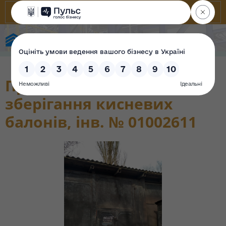
Фонд державного майна України
Приміщення для
зберігання кисневих
балонів, інв. № 01002611