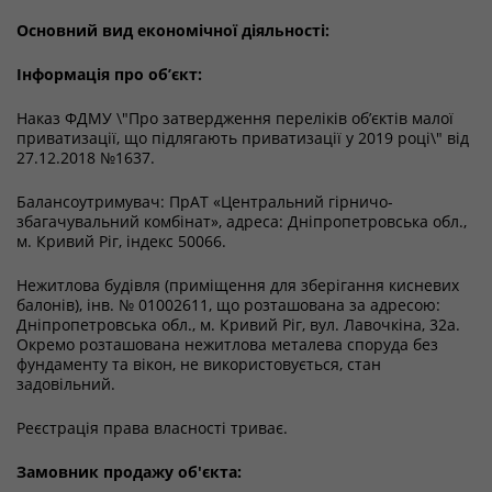
Основний вид економічної діяльності:
Інформація про об’єкт:
Наказ ФДМУ \"Про затвердження переліків об’єктів малої
приватизації, що підлягають приватизації у 2019 році\" від
27.12.2018 №1637.
Балансоутримувач: ПрАТ «Центральний гірничо-
збагачувальний комбінат», адреса: Дніпропетровська обл.,
м. Кривий Ріг, індекс 50066.
Нежитлова будівля (приміщення для зберігання кисневих
балонів), інв. № 01002611, що розташована за адресою:
Дніпропетровська обл., м. Кривий Ріг, вул. Лавочкіна, 32а.
Окремо розташована нежитлова металева споруда без
фундаменту та вікон, не використовується, стан
задовільний.
Реєстрація права власності триває.
Замовник продажу об'єкта: