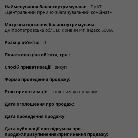
Найменування балансоутримувача:
ПрАТ
«Центральний гірничо-збагачувальний комбінат»
Місцезнаходження балансоутримувача:
Дніпропетровська обл., м. Кривий Ріг, індекс 50066
Розмір об’єкта:
0
Початкова ціна об’єкта, грн.:
Спосіб приватизації:
викуп
Форма проведення продажу:
Етап приватизації:
готується до продажу
Дата оголошення про продаж:
Дата проведення продажу:
Дата публікації про підсумки про
продаж\призупинення\припинення продажу: