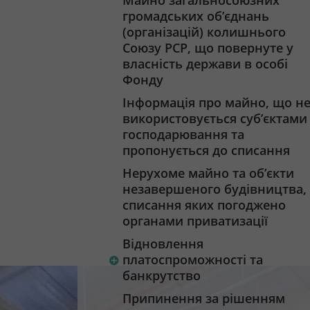
Майно загальносоюзних
громадських об’єднань
(організацій) колишнього
Союзу РСР, що повернуте у
власність держави в особі
Фонду
Інформація про майно, що н
використовується суб’єктами
господарювання та
пропонується до списання
Нерухоме майно та об’єкти
незавершеного будівництва,
списання яких погоджено
органами приватизації
Відновлення
платоспроможності та
банкрутство
Припинення за рішенням