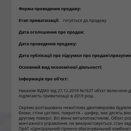
Форма проведення продажу:
Етап приватизації:
готується до продажу
Дата оголошення про продаж:
е
Дата проведення продажу:
Дата публікації про підсумки про продаж\призупи
Основний вид економічної діяльності:
Інформація про об’єкт:
Наказом ФДМУ від 27.12.2018 №1637 об’єкт включено до
підлягають приватизації в 2019 році.
Окремо розташована нежитлова двоповерхова будівля, 
блоки, стіни цегляні, покриття – шифер, має десять ві
другому поверсі. Всі вікна металопластикові. Об’єкт р
монтажного управління, не використовується, стан зад
ПрАТ «Центральний гірничо-збагачувальний комбінат