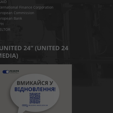
SAID
ternational Finance Corporation
uropean Commission
uropean Bank
УН
IELTOR
UNITED 24” (UNITED 24
EDIA)