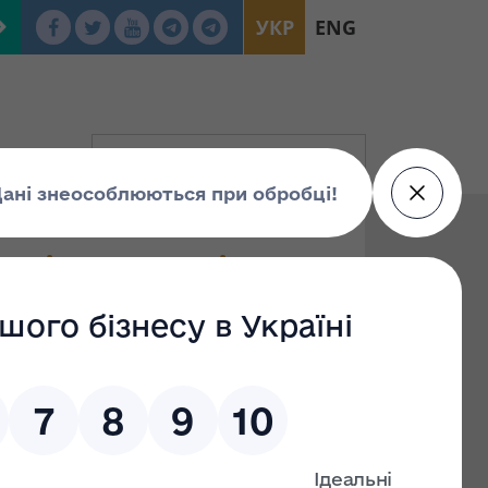
УКР
ENG
вління БМУ, інв.