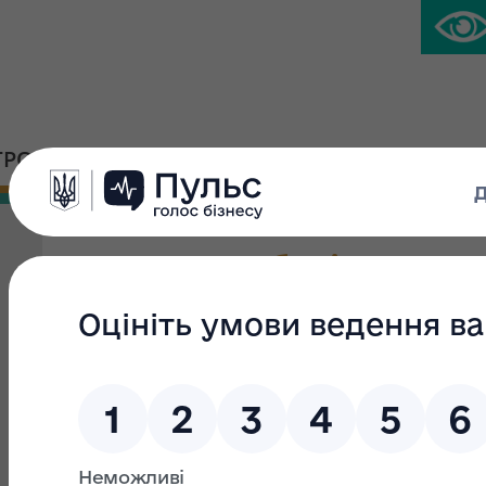
ГРОМАДСЬКА ПЛАТФОРМА
ПРЕС-ЦЕНТР
Нежитлова будівля упра
№01002836
Вид приватизації:
Мала приватизація
Група:
Вид об'єкта:
окреме майно