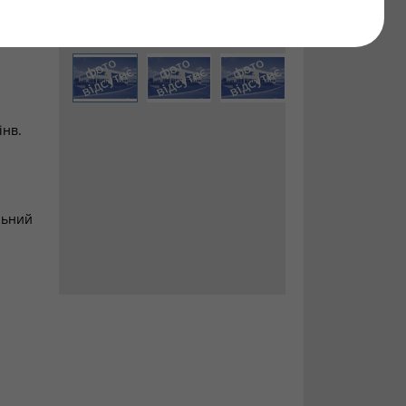
м.
інв.
льний