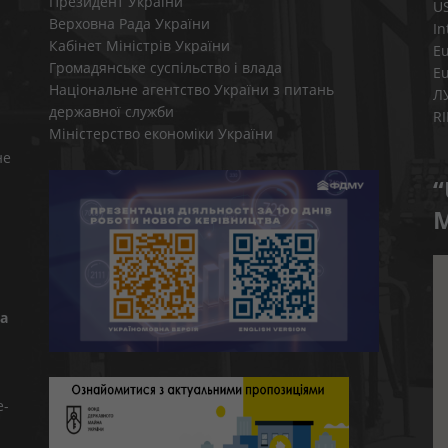
Президент України
U
Верховна Рада України
In
Кабінет Міністрів України
E
Громадянське суспільство і влада
E
Національне агентство України з питань
Л
державної служби
R
Міністерство економіки України
не
“
M
а
e-