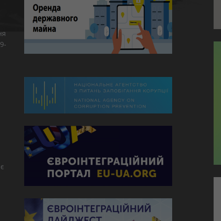
ня
9-
є