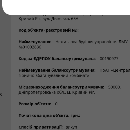
Регіон:
Дніпропетровська обл.
Місцезнаходження об’єкта:
Дніпропетровська обл., 
Кривий Ріг, вул. Двінська, 65А.
Код об'єкта (реєстровий №):
Найменування:
Нежитлова будівля управління БМУ, 
№01002836
Код за ЄДРПОУ балансоутримувача:
00190977
Найменування балансоутримувача:
ПрАТ «Центра
гірничо-збагачувальний комбінат»
Місцезнаходження балансоутримувача:
50000,
Дніпропетровська обл., м. Кривий Ріг.
х
Розмір об’єкта:
0
Початкова ціна об’єкта, грн.:
Спосіб приватизації:
викуп