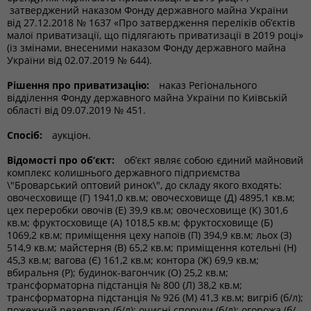
затверджений наказом Фонду державного майна України
від 27.12.2018 № 1637 «Про затвердження переліків об’єктів
малої приватизації, що підлягають приватизації в 2019 році»
(із змінами, внесеними наказом Фонду державного майна
України від 02.07.2019 № 644).
Рішення про приватизацію:
наказ Регіонального
відділення Фонду державного майна України по Київській
області від 09.07.2019 № 451.
Спосіб:
аукціон.
Відомості про об’єкт:
об’єкт являє собою єдиний майновий
комплекс колишнього державного підприємства
\"Броварський оптовий ринок\", до складу якого входять:
овочесховище (Г) 1941,0 кв.м; овочесховище (Д) 4895,1 кв.м;
цех переробки овочів (Е) 39,9 кв.м; овочесховище (К) 301,6
кв.м; фруктосховище (А) 1018,5 кв.м; фруктосховище (Б)
1069,2 кв.м; приміщення цеху напоїв (П) 394,9 кв.м; льох (З)
514,9 кв.м; майстерня (В) 65,2 кв.м; приміщення котельні (Н)
45,3 кв.м; вагова (Є) 161,2 кв.м; контора (Ж) 69,9 кв.м;
вбиральня (Р); будинок-вагончик (О) 25,2 кв.м;
трансформаторна підстанція № 800 (Л) 38,2 кв.м;
трансформаторна підстанція № 926 (М) 41,3 кв.м; вигріб (б/л);
пожежний резервуар (б/л); очисні споруди (б/л); огорожа (б/