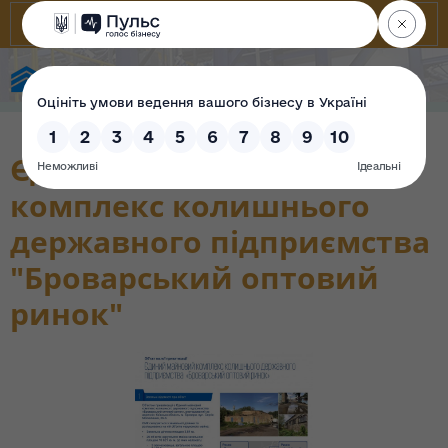
Фонд державного майна України
Єдиний майновий
комплекс колишнього
державного підприємства
"Броварський оптовий
ринок"