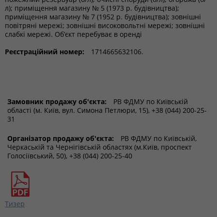
л); приміщення магазину № 5 (1973 р. будівництва);
приміщення магазину № 7 (1952 р. будівництва); зовнішні
повітряні мережі; зовнішні високовольтні мережі; зовнішні
слабкі мережі. Об’єкт перебуває в оренді
Реєстраційний номер:
1714665632106.
Замовник продажу об'єкта:
РВ ФДМУ по Київській
області (м. Київ, вул. Симона Петлюри, 15), +38 (044) 200-25-
31
Організатор продажу об'єкта:
РВ ФДМУ по Київській,
Черкаській та Чернігівській областях (м.Київ, проспект
Голосіївський, 50), +38 (044) 200-25-40
Тизер