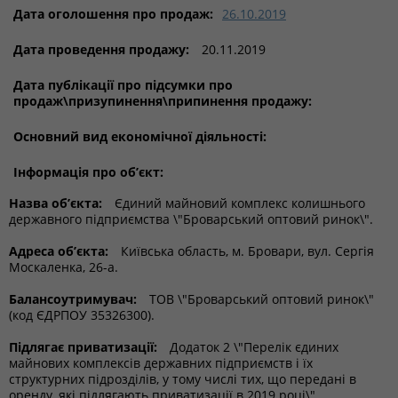
Дата оголошення про продаж:
26.10.2019
Дата проведення продажу:
20.11.2019
Дата публікації про підсумки про
продаж\призупинення\припинення продажу:
Основний вид економічної діяльності:
Інформація про об’єкт:
Назва об’єкта:
Єдиний майновий комплекс колишнього
державного підприємства \"Броварський оптовий ринок\".
Адреса об’єкта:
Київська область, м. Бровари, вул. Сергія
Москаленка, 26-а.
Балансоутримувач:
ТОВ \"Броварський оптовий ринок\"
(код ЄДРПОУ 35326300).
Підлягає приватизації:
Додаток 2 \"Перелік єдиних
майнових комплексів державних підприємств і їх
структурних підрозділів, у тому числі тих, що передані в
оренду, які підлягають приватизації в 2019 році\",