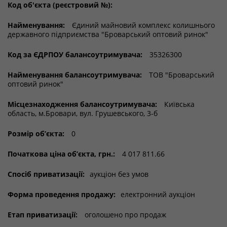
Код об'єкта (реєстровий №):
Найменування:
Єдиний майновий комплекс колишнього
державного підприємства "Броварський оптовий ринок"
Код за ЄДРПОУ балансоутримувача:
35326300
Найменування балансоутримувача:
ТОВ "Броварський
оптовий ринок"
Місцезнаходження балансоутримувача:
Київська
область, м.Бровари, вул. Грушевського, 3-б
Розмір об’єкта:
0
Початкова ціна об’єкта, грн.:
4 017 811.66
Спосіб приватизації:
аукціон без умов
Форма проведення продажу:
електронний аукціон
Етап приватизації:
оголошено про продаж