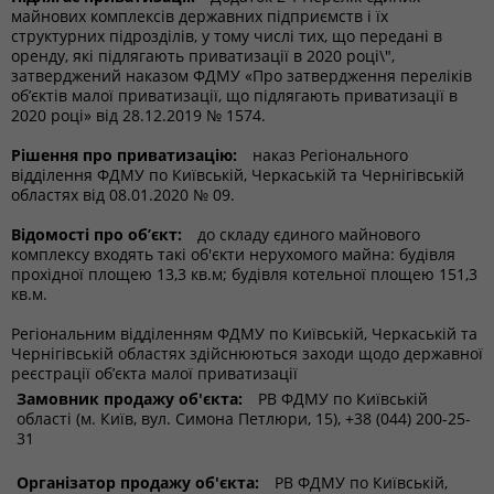
майнових комплексів державних підприємств і їх
структурних підрозділів, у тому числі тих, що передані в
оренду, які підлягають приватизації в 2020 році\",
затверджений наказом ФДМУ «Про затвердження переліків
об’єктів малої приватизації, що підлягають приватизації в
2020 році» від 28.12.2019 № 1574.
Рішення про приватизацію:
наказ Регіонального
відділення ФДМУ по Київській, Черкаській та Чернігівській
областях від 08.01.2020 № 09.
Відомості про об’єкт:
до складу єдиного майнового
комплексу входять такі об'єкти нерухомого майна: будівля
прохідної площею 13,3 кв.м; будівля котельної площею 151,3
кв.м.
Регіональним відділенням ФДМУ по Київській, Черкаській та
Чернігівській областях здійснюються заходи щодо державної
реєстрації об’єкта малої приватизації
Замовник продажу об'єкта:
РВ ФДМУ по Київській
області (м. Київ, вул. Симона Петлюри, 15), +38 (044) 200-25-
31
Організатор продажу об'єкта:
РВ ФДМУ по Київській,