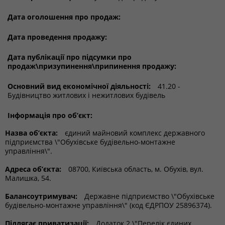
Дата оголошення про продаж:
Дата проведення продажу:
Дата публікації про підсумки про
продаж\призупинення\припинення продажу:
Основний вид економічної діяльності:
41.20 -
Будівництво житлових і нежитлових будівель
Інформація про об’єкт:
Назва об’єкта:
єдиний майновий комплекс державного
підприємства \"Обухівське будівельно-монтажне
управління\".
Адреса об’єкта:
08700, Київська область, м. Обухів, вул.
Малишка, 54.
Балансоутримувач:
Державне підприємство \"Обухівське
будівельно-монтажне управління\" (код ЄДРПОУ 25896374).
Підлягає приватизації:
Додаток 2 \"Перелік єдиних