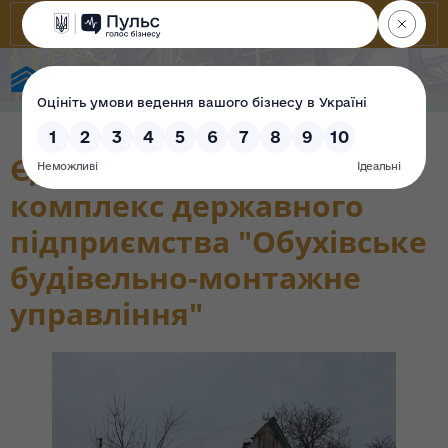
Фонд державного майна України
Єдиний майновий
комплекс державного
підприємства "Обухівське
будівельно-монтажне
управління"