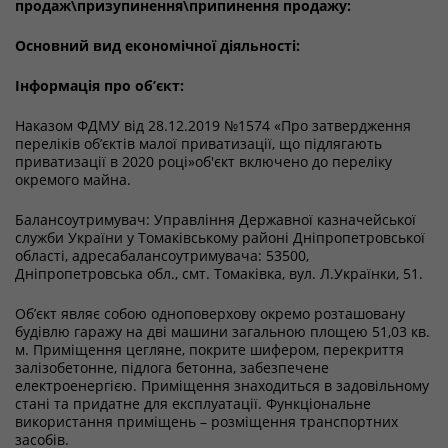
продаж\призупинення\припинення продажу:
Основний вид економічної діяльності:
Інформація про об’єкт:
Наказом ФДМУ від 28.12.2019 №1574 «Про затвердження
переліків об’єктів малої приватизації, що підлягають
приватизації в 2020 році»об'єкт включено до переліку
окремого майна.
Балансоутримувач: Управління Державної казначейської
служби України у Томаківському районі Дніпропетровської
області, адресабалансоутримувача: 53500,
Дніпропетровська обл., смт. Томаківка, вул. Л.Українки, 51.
Об’єкт являє собою одноповерхову окремо розташовану
будівлю гаражу на дві машини загальною площею 51,03 кв.
м. Приміщення цегляне, покрите шифером, перекриття
залізобетонне, підлога бетонна, забезпечене
електроенергією. Приміщення знаходиться в задовільному
стані та придатне для експлуатації. Функціональне
використання приміщень – розміщення транспортних
засобів.