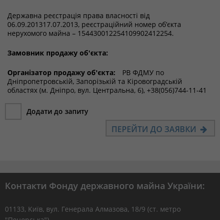
Державна реєстрація права власності від
06.09.201317.07.2013, реєстраційний номер об’єкта
нерухомого майна – 154430012254109902412254.
Замовник продажу об'єкта:
Організатор продажу об'єкта:
РВ ФДМУ по
Дніпропетровській, Запорізькій та Кіровоградській
областях (м. Дніпро, вул. Центральна, 6), +38(056)744-11-41
Додати до запиту
ПЕРЕЙТИ ДО ЗАЯВКИ
Контакти Фонду державного майна України:
01133, Kиїв, вул. Генерала Алмазова, 18/9 (ст. метро
"Печерська")