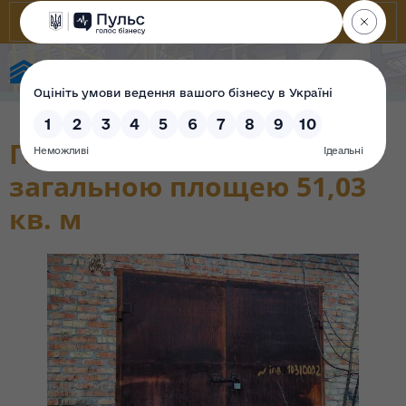
Фонд державного майна України
Гараж на дві машини
загальною площею 51,03
кв. м