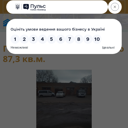
Фонд державного майна України
Гаражі загальною площею
87,3 кв.м.