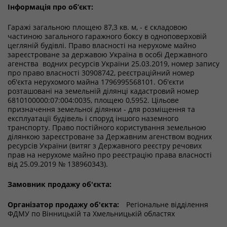
Інформація про об’єкт:
Гаражі загальною площею 87,3 кв. м, - є складовою
частиною загального гаражного боксу в одноповерховій
цегляній будівлі. Право власності на нерухоме майно
зареєстроване за державою Україна в особі Державного
агенства водних ресурсів України 25.03.2019, номер запису
про право власності 30908742, реєстраційний номер
об'єкта нерухомого майна 1796995568101. Об'єкти
розташовані на земельній ділянці кадастровий номер
6810100000:07:004:0035, площею 0,5952. Цільове
призначення земельної ділянки - для розміщення та
експлуатації будівель і споруд іншого наземного
транспорту. Право постійного користування земельною
ділянкою зареєстроване за Державним агенством водних
ресурсів України (витяг з Державного реєстру речових
прав на нерухоме майно про реєстрацію права власності
від 25.09.2019 № 138960343).
Замовник продажу об'єкта:
Організатор продажу об'єкта:
Регіональне відділення
ФДМУ по Вінницькій та Хмельницькій областях