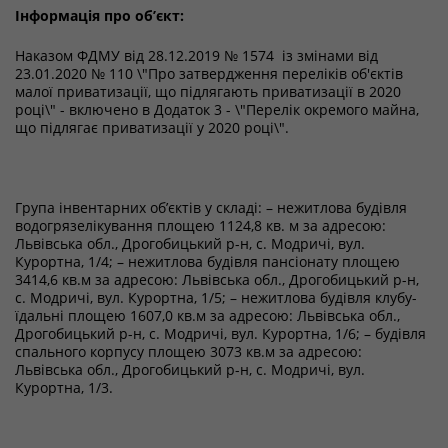
Інформація про об’єкт:
Наказом ФДМУ від 28.12.2019 № 1574
із змінами від
23.01.2020 № 110
\"Про затвердження переліків об'єктів
малої приватизації, що підлягають приватизації в 2020
році\" - включено в Додаток 3 - \"Перелік окремого майна,
що підлягає приватизації у 2020 році\".
Група інвентарних об’єктів у складі: – нежитлова будівля
водогрязелікування площею 1124,8 кв. м за адресою:
Львівська обл., Дрогобицький р-н, с. Модричі, вул.
Курортна, 1/4; – нежитлова будівля пансіонату площею
3414,6 кв.м за адресою: Львівська обл., Дрогобицький р-н,
с. Модричі, вул. Курортна, 1/5; – нежитлова будівля клубу-
їдальні площею 1607,0 кв.м за адресою: Львівська обл.,
Дрогобицький р-н, с. Модричі, вул. Курортна, 1/6; – будівля
спального корпусу площею 3073 кв.м за адресою:
Львівська обл., Дрогобицький р-н, с. Модричі, вул.
Курортна, 1/3.