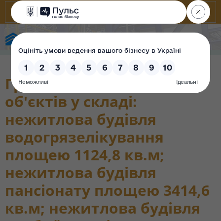
Фонд державного майна України
Група інвентарних
об'єктів у складі:
нежитлова будівля
водогрязелікування
площею 1124,8 кв.м;
нежитлова будівля
пансіонату площею 3414,6
кв.м; нежитлова будівля