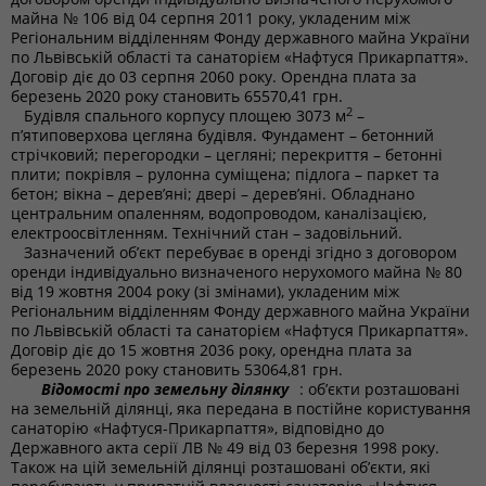
майна № 106 від 04 серпня 2011 року, укладеним між
Регіональним відділенням Фонду державного майна України
по Львівській області та санаторієм «Нафтуся Прикарпаття».
Договір діє до 03 серпня 2060 року. Орендна плата за
березень 2020 року становить 65570,41 грн.
2
Будівля спального корпусу площею 3073 м
–
п’ятиповерхова цегляна будівля. Фундамент – бетонний
стрічковий; перегородки – цегляні; перекриття – бетонні
плити; покрівля – рулонна суміщена; підлога – паркет та
бетон; вікна – дерев’яні; двері – дерев’яні. Обладнано
центральним опаленням, водопроводом, каналізацією,
електроосвітленням. Технічний стан – задовільний.
Зазначений об’єкт перебуває в оренді згідно з договором
оренди індивідуально визначеного нерухомого майна № 80
від 19 жовтня 2004 року (зі змінами), укладеним між
Регіональним відділенням Фонду державного майна України
по Львівській області та санаторієм «Нафтуся Прикарпаття».
Договір діє до 15 жовтня 2036 року, орендна плата за
березень 2020 року становить 53064,81 грн.
Відомості про земельну ділянку
: об’єкти розташовані
на земельній ділянці, яка передана в постійне користування
санаторію «Нафтуся-Прикарпаття», відповідно до
Державного акта серії ЛВ № 49 від 03 березня 1998 року.
Також на цій земельній ділянці розташовані об’єкти, які