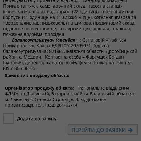
перебувають у приватній власності санаторію «Нафтуся
Прикарпаття», а саме: арочний склад, насосна станція,
кювет мінеральних вод, гаражі (22 одиниці), спальні житлові
корпуси (11 одиниць на 110 ліжко-місць), котельня (газова та
твердопаливна), низьковольтна щитова, продуктовий склад,
підземне овочесховище, столярний цех, їдальня, пральня,
пожежна водойма, прохідна.
Балансоутримувач (орендар)
: Санаторій «Нафтуся
Прикарпаття». Код за ЄДРПОУ 20795071. Адреса
балансоутримувача: 82186, Львівська область, Дрогобицький
район, с. Модричі. Контактна особа – Фартушок Богдан
Іванович, директор санаторію «Нафтуся Прикарпаття» тел.
(095) 855-38-05.
Замовник продажу об'єкта:
Організатор продажу об'єкта:
Регіональне відділення
ФДМУ по Львівській, Закарпатській та Волинській областях,
м. Львів, вул. Січових Стрільців, 3, відділ малої
приватизації, тел. (032) 261-62-14
Додати до запиту
ПЕРЕЙТИ ДО ЗАЯВКИ