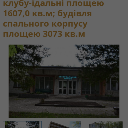
клубу-їдальні площею
1607,0 кв.м; будівля
спального корпусу
площею 3073 кв.м