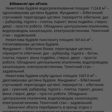
Відомості про об’єкт.
2
Нежитлова будівля водогрязелікування площею 1124,8 м
–
одноповерхова цегляна будівля. Фундамент – б/бетонний
стрічковий; перегородки цегляні; перекриття з/бетонне; дах
– руберойд; підлога – плитка, паркет; вікна подвійні, ствірні;
двері – простої роботи. Обладнано центральним опаленням,
водопроводом, каналізацією, електроосвітленням. Технічний
стан – задовільний.
2
Нежитлова будівля пансіонату площею 3414,6 м
–
п’ятиповерхова цегляна будівля.
Фундамент – б/бетонні блоки; перегородки цегляні;
перекриття з/бетонне; дах – руберойд; підлога – бетон,
плитка, паркет; вікна подвійні, ствірні; двері – простої
роботи. Обладнано центральним опаленням, водопроводом,
каналізацією, електроосвітленням. Технічний стан –
задовільний.
2
Нежитлова будівля клубу-їдальні площею 1607,0 м
–
двоповерхова цегляна будівля. Фундамент – б/бетонний
стрічковий; перегородки цегляні; перекриття – з/бетонне;
дах – сумісний, руберойд; підлога – плитка, паркет, дошка;
вікна ствірні; двері – простої роботи. Обладнано
центральним опаленням, водопроводом, каналізацією,
електроосвітленням. Технічний стан – задовільний.
Зазначені об’єкти перебувають в оренді згідно з
договором оренди індивідуально визначеного нерухомого