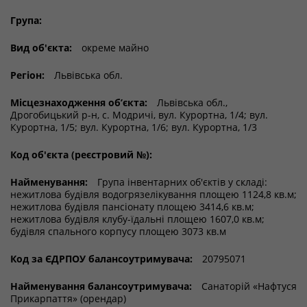
Група:
Вид об'єкта:
окреме майно
Регіон:
Львівська обл.
Місцезнаходження об’єкта:
Львівська обл.,
Дрогобицький р-н, с. Модричі, вул. Курортна, 1/4; вул.
Курортна, 1/5; вул. Курортна, 1/6; вул. Курортна, 1/3
Код об'єкта (реєстровий №):
Найменування:
Група інвентарних об'єктів у складі:
нежитлова будівля водогрязелікування площею 1124,8 кв.м;
нежитлова будівля пансіонату площею 3414,6 кв.м;
нежитлова будівля клубу-їдальні площею 1607,0 кв.м;
будівля спального корпусу площею 3073 кв.м
Код за ЄДРПОУ балансоутримувача:
20795071
Найменування балансоутримувача:
Санаторій «Нафтуся
Прикарпаття» (орендар)