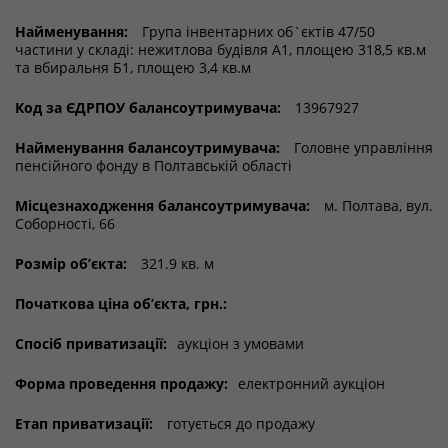
Найменування:
Група інвентарних об`єктів 47/50
частини у складі: нежитлова будівля А1, площею 318,5 кв.м
та вбиральня Б1, площею 3,4 кв.м
Код за ЄДРПОУ балансоутримувача:
13967927
Найменування балансоутримувача:
Головне управління
пенсійного фонду в Полтавській області
Місцезнаходження балансоутримувача:
м. Полтава, вул.
Соборності, 66
Розмір об’єкта:
321.9 кв. м
Початкова ціна об’єкта, грн.:
Спосіб приватизації:
аукціон з умовами
Форма проведення продажу:
електронний аукціон
Етап приватизації:
готується до продажу