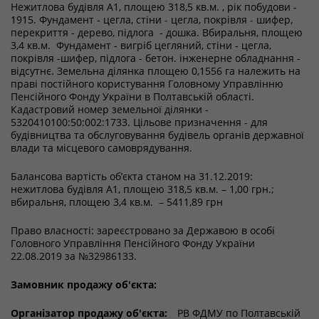
Нежитлова будівля А1, площею 318,5 кв.м. , рік побудови -
1915. Фундамент - цегла, стіни - цегла, покрівля - шифер,
перекриття - дерево, підлога - дошка. Вбиральня, площею
3,4 кв.м. Фундамент - вигріб цегляний, стіни - цегла,
покрівля -шифер, підлога - бетон. інженерне обладнання -
відсутнє. Земельна ділянка площею 0,1556 га належить на
праві постійного користування Головному Управлінню
Пенсійного Фонду України в Полтавській області.
Кадастровий номер земельної ділянки -
5320410100:50:002:1733. Цільове призначення - для
будівництва та обслуговування будівель органів державної
влади та місцевого самоврядування.
Балансова вартість об’єкта станом на 31.12.2019:
нежитлова будівля А1, площею 318,5 кв.м. – 1,00 грн.;
вбиральня, площею 3,4 кв.м. – 5411,89 грн
Право власності: зареєстровано за Державою в особі
Головного Управління Пенсійного Фонду України
22.08.2019 за №32986133.
Замовник продажу об'єкта:
Організатор продажу об'єкта:
РВ ФДМУ по Полтавській