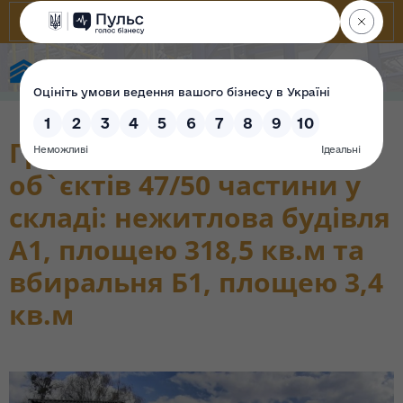
Фонд державного майна України
Група інвентарних
об`єктів 47/50 частини у
складі: нежитлова будівля
А1, площею 318,5 кв.м та
вбиральня Б1, площею 3,4
кв.м