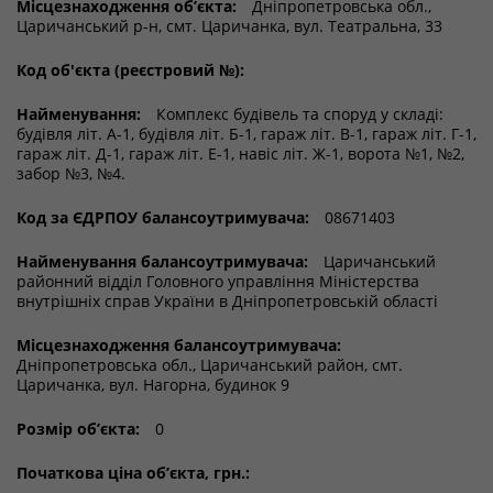
Місцезнаходження об’єкта:
Дніпропетровська обл.,
Царичанський р-н, смт. Царичанка, вул. Театральна, 33
Код об'єкта (реєстровий №):
Найменування:
Комплекс будівель та споруд у складі:
будівля літ. А-1, будівля літ. Б-1, гараж літ. В-1, гараж літ. Г-1,
гараж літ. Д-1, гараж літ. Е-1, навіс літ. Ж-1, ворота №1, №2,
забор №3, №4.
Код за ЄДРПОУ балансоутримувача:
08671403
Найменування балансоутримувача:
Царичанський
районний відділ Головного управління Міністерства
внутрішніх справ України в Дніпропетровській області
Місцезнаходження балансоутримувача:
Дніпропетровська обл., Царичанський район, смт.
Царичанка, вул. Нагорна, будинок 9
Розмір об’єкта:
0
Початкова ціна об’єкта, грн.: