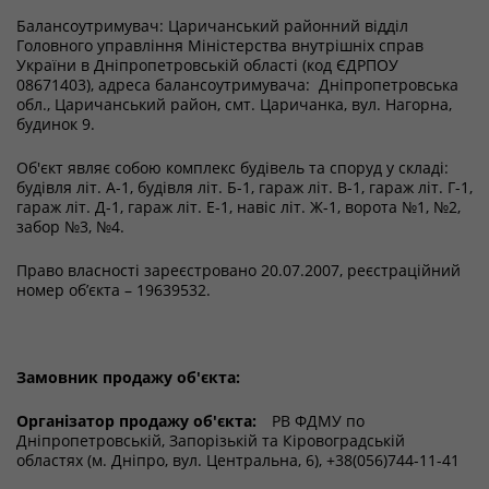
Балансоутримувач: Царичанський районний відділ
Головного управління Міністерства внутрішніх справ
України в Дніпропетровській області (код ЄДРПОУ
08671403), адреса балансоутримувача: Дніпропетровська
обл., Царичанський район, смт. Царичанка, вул. Нагорна,
будинок 9.
Об'єкт являє собою комплекс будівель та споруд у складі:
будівля літ. А-1, будівля літ. Б-1, гараж літ. В-1, гараж літ. Г-1,
гараж літ. Д-1, гараж літ. Е-1, навіс літ. Ж-1, ворота №1, №2,
забор №3, №4.
Право власності зареєстровано 20.07.2007, реєстраційний
номер об’єкта – 19639532.
Замовник продажу об'єкта:
Організатор продажу об'єкта:
РВ ФДМУ по
Дніпропетровській, Запорізькій та Кіровоградській
областях (м. Дніпро, вул. Центральна, 6), +38(056)744-11-41