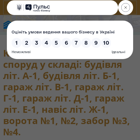
Фонд державного майна України
Комплекс будівель та
споруд у складі: будівля
літ. А-1, будівля літ. Б-1,
гараж літ. В-1, гараж літ.
Г-1, гараж літ. Д-1, гараж
літ. Е-1, навіс літ. Ж-1,
ворота №1, №2, забор №3,
№4.