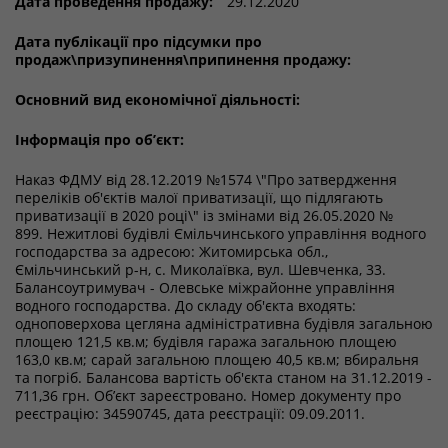
Дата проведення продажу:
29.12.2020
Дата публікації про підсумки про
продаж\призупинення\припинення продажу:
Основний вид економічної діяльності:
Інформація про об’єкт:
Наказ ФДМУ від 28.12.2019 №1574 \"Про затвердження
переліків об'єктів малої приватизації, що підлягають
приватизації в 2020 році\" із змінами від 26.05.2020 №
899.
Нежитлові будівлі Ємільчинського управління водного
господарства за адресою: Житомирська обл.,
Ємільчинський р-н, с. Миколаївка, вул. Шевченка, 33.
Балансоутримувач - Олевське міжрайонне управління
водного господарства. До складу об'єкта входять:
одноповерхова цегляна адміністративна будівля загальною
площею 121,5 кв.м; будівля гаража загальною площею
163,0 кв.м; сарай загальною площею 40,5 кв.м; вбиральня
та погріб. Балансова вартість об'єкта станом на 31.12.2019 -
711,36 грн.
Об’єкт зареєстровано.
Номер документу про
реєстрацію: 34590745, д
ата реєстрації: 09.09.2011.