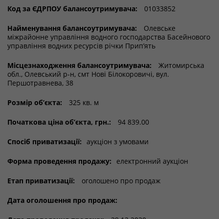
Код за ЄДРПОУ балансоутримувача:
01033852
Найменування балансоутримувача:
Олевське
міжрайонне управління водного господарства Басейнового
управління водних ресурсів річки Прип’ять
Місцезнаходження балансоутримувача:
Житомирська
обл., Олевський р-н, смт Нові Білокоровичі, вул.
Першотравнева, 38
Розмір об’єкта:
325 кв. м
Початкова ціна об’єкта, грн.:
94 839.00
Спосіб приватизації:
аукціон з умовами
Форма проведення продажу:
електронний аукціон
Етап приватизації:
оголошено про продаж
Дата оголошення про продаж: