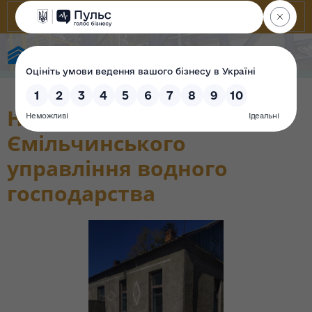
Фонд державного майна України
Нежитлові будівлі
Ємільчинського
управління водного
господарства