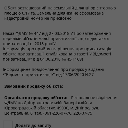
Об’єкт розташований на земельній ділянці орієнтовною
площею 0,17 га. Земельна ділянка не сформована,
кадастровий номер не присвоєно.
Наказ ФДМУ № 447 від 27.03.2018 \"Про затвердження
переліків об'єктів малої приватизації , що підлягають
приватизації в 2018 році\"
Інформація про прийняття рішення про приватизацію
об'єкта приватизації опублікована в газеті \"Відомості
приватизації\" від 04.06.2018 № 45(1169)
Інформаційне повідомлення про продаж у виданні
\"Відомості приватизації\" від 17/06/2020 №27
Замовник продажу об'єкта:
Організатор продажу об'єкта:
Регіональне відділення
ФДМУ по Дніпропетровській, Запорізькій та
Кіровоградській областях, 49000, м. Дніпро, вул.
Центральна, 6, тел. (061)226-07-76, 226-07-75
Додати до запиту