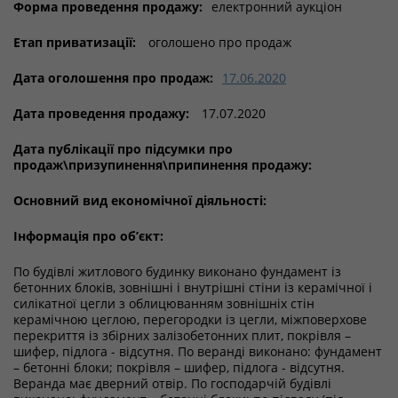
Форма проведення продажу:
електронний аукціон
Етап приватизації:
оголошено про продаж
Дата оголошення про продаж:
17.06.2020
Дата проведення продажу:
17.07.2020
Дата публікації про підсумки про
продаж\призупинення\припинення продажу:
Основний вид економічної діяльності:
Інформація про об’єкт:
По будівлі житлового будинку виконано фундамент із
бетонних блоків, зовнішні і внутрішні стіни із керамічної і
силікатної цегли з облицюванням зовнішніх стін
керамічною цеглою, перегородки із цегли, міжповерхове
перекриття із збірних залізобетонних плит, покрівля –
шифер, підлога - відсутня. По веранді виконано: фундамент
– бетонні блоки; покрівля – шифер, підлога - відсутня.
Веранда має дверний отвір. По господарчій будівлі