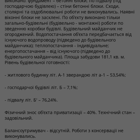
виконано: фундамент – бетонні блоки; по підвалу (під
господарчою будівлею) – стіни бетонні блоки. Сходи,
столярні та оздоблювальні роботи не виконувались. Наявні
віконні блоки не засклені. По об’єкту виконано тільки
загально-будівельні (будівельно - монтажні) роботи по
зведенню коробки будівлі. Будівельний майданчик не
огороджений. Водопостачання об’єкта передбачається від
існуючого водопроводу (підведено до будівельного
майданчика); теплопостачання - індивідуальне;
енергопостачання – від існуючого (підведено до
будівельного майданчика). Площа забудови 181,1 кв. м.
Рівень будівельної готовності:
- житлового будинку літ. А-1 зверандою літ а-1 – 53,54%;
- господарчої будівлі літ. Б – 7,1%;
- підвалу літ. Б' – 76,24%.
Фізичний знос об’єкта приватизації – 40%. Технічний стан –
задовільний.
Балансоутримувач - відсутній. Роботи з консервації не
виконувались.