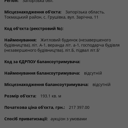
Регіон:
Запорізька обл.
Місцезнаходження об’єкта:
Запорізька область,
Токмацький район, с. Грушівка, вул. Зарічна, 11
Код об'єкта (реєстровий №):
Найменування:
Житловий будинок (незавершеного
будівництва), літ. А-1, веранда літ. а-1, господарча будівля
(незавершеного будівництва), літ.Б, підвал літ.Б'
Код за ЄДРПОУ балансоутримувача:
Найменування балансоутримувача:
відсутній
Місцезнаходження балансоутримувача:
відсутній
Розмір об’єкта:
193.1 кв. м
Початкова ціна об’єкта, грн.:
217 397.00
Спосіб приватизації:
аукціон з умовами