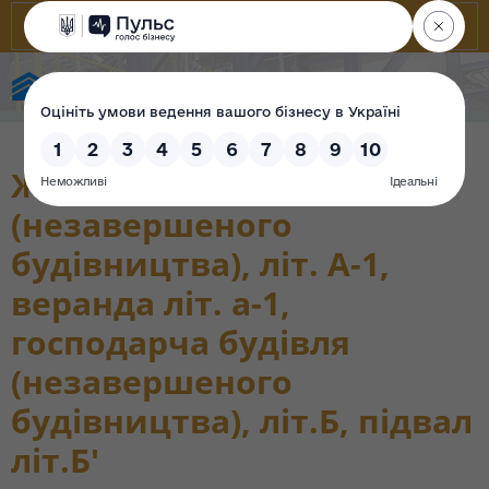
Фонд державного майна України
Житловий будинок
(незавершеного
будівництва), літ. А-1,
веранда літ. а-1,
господарча будівля
(незавершеного
будівництва), літ.Б, підвал
літ.Б'