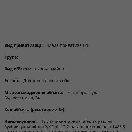
Вид приватизації:
Мала приватизація
Група:
Вид об'єкта:
окреме майно
Регіон:
Дніпропетровська обл.
Місцезнаходження об’єкта:
м. Дніпро, вул.
Будівельників, 34
Код об'єкта (реєстровий №):
Найменування:
Група інвентарних об’єктів у складі:
будівля управління ЖКГ літ. С-2, загальною площею 1486,6
кв. м, сходи літ. с, с¹, с², ґанок літ. с³, пожежні сходи літ. с4,