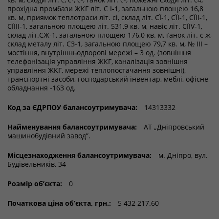
прохідна промбази ЖКГ літ. С I-1, загальною площею 16,8
кв. м, приямок теплотраси літ. сі, склад літ. СÏ-1, СÏІ-1, СÏІІ-1,
СÏІІІ-1, загальною площею літ. 531,9 кв. м, навіс літ. СÏІV-1,
склад літ.СЖ-1, загальною площею 176,0 кв. м, ґанок літ. с ж,
склад металу літ. СЗ-1, загальною площею 79,7 кв. м, № III –
мостіння, внутрішньодворові мережі – 3 од. (зовнішня
телефонізація управління ЖКГ, каналізація зовнішня
управління ЖКГ, мережі теплопостачання зовнішні),
транспортні засоби, господарський інвентар, меблі, офісне
обладнання -163 од.
Код за ЄДРПОУ балансоутримувача:
14313332
Найменування балансоутримувача:
АТ „Дніпровський
машинобудівний завод”.
Місцезнаходження балансоутримувача:
м. Дніпро, вул.
Будівельників, 34
Розмір об’єкта:
0
Початкова ціна об’єкта, грн.:
5 432 217.60