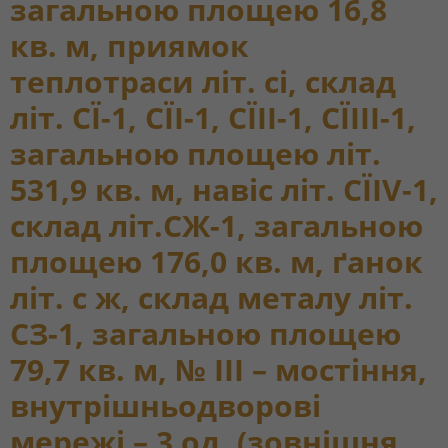
загальною площею 16,8
кв. м, приямок
теплотраси літ. сі, склад
літ. СÏ-1, СÏІ-1, СÏІІ-1, СÏІІІ-1,
загальною площею літ.
531,9 кв. м, навіс літ. СÏІV-1,
склад літ.СЖ-1, загальною
площею 176,0 кв. м, ґанок
літ. с ж, склад металу літ.
СЗ-1, загальною площею
79,7 кв. м, № III – мостіння,
внутрішньодворові
мережі – 3 од. (зовнішня