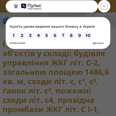
Фонд державного майна України
Група інвентарних
об’єктів у складі: будівля
управління ЖКГ літ. С-2,
загальною площею 1486,6
кв. м, сходи літ. с, с¹, с²,
ґанок літ. с³, пожежні
сходи літ. с4, прохідна
промбази ЖКГ літ. С I-1,