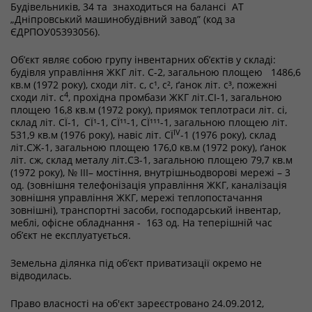
Будівельників, 34 та знаходиться на балансі АТ
„Дніпровський машинобудівний завод” (код за
ЄДРПОУ05393056).
Об’єкт являє собою групу інвентарних об’єктів у складі:
будівля управління ЖКГ літ. С-2, загальною площею 1486,6
кв.м (1972 року), сходи літ. с, с¹, с², ґанок літ. с³, пожежні
4
сходи літ. с
, прохідна промбази ЖКГ літ.СI-1, загальною
площею 16,8 кв.м (1972 року), приямок теплотраси літ. сі,
склад літ. СÏ-1, СÏ¹-1, СÏ¹¹-1, СÏ¹¹¹-1, загальною площею літ.
ІV
531,9 кв.м (1976 року), навіс літ. СÏ
-1 (1976 року), склад
літ.СЖ-1, загальною площею 176,0 кв.м (1972 року), ґанок
літ. сж, склад металу літ.СЗ-1, загальною площею 79,7 кв.м
(1972 року), № III– мостіння, внутрішньодворові мережі – 3
од. (зовнішня телефонізація управління ЖКГ, каналізація
зовнішня управління ЖКГ, мережі теплопостачання
зовнішні), транспортні засоби, господарський інвентар,
меблі, офісне обладнання - 163 од. На теперішній час
об’єкт не експлуатується.
Земельна ділянка під об’єкт приватизації окремо не
відводилась.
Право власності на об'єкт зареєстровано 24.09.2012,