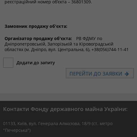
реєстраційний номер об’єкта – 36801309.
Замовник продажу об'єкта:
Організатор продажу об'єкта:
РВ ФДМУ по
Дніпропетровській, Запорізькій та Кіровоградській
областях (м. Дніпро, вул. Центральна, 6), +38(056)744-11-41
Додати до запиту
ПЕРЕЙТИ ДО ЗАЯВКИ
Контакти Фонду державного майна України:
01133, Kиїв, вул. Генерала Алмазова, 18/9 (ст. метро
"Печерська")