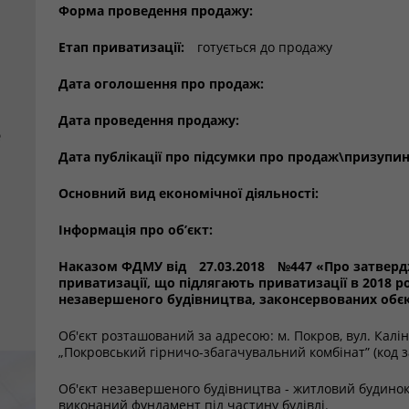
Форма проведення продажу:
Етап приватизації:
готується до продажу
Дата оголошення про продаж:
Дата проведення продажу:
е
Дата публікації про підсумки про продаж\призупи
Основний вид економічної діяльності:
Інформація про об’єкт:
Наказом ФДМУ від
27.03.2018
№447 «Про затвердж
приватизації, що підлягають приватизації в 2018 ро
незавершеного будівництва, законсервованих обєк
Об'єкт розташований за адресою: м. Покров, вул. Калі
„Покровський гірничо-збагачувальний комбінат” (код 
Об'єкт незавершеного будівництва - житловий будинок 
виконаний фундамент під частину будівлі.