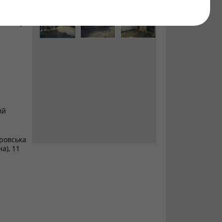
м. Покров
ий
ровська
а), 11