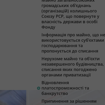
Майно загальносоюзних
громадських об’єднань
(організацій) колишнього
Союзу РСР, що повернуте у
власність держави в особі
Фонду
Інформація про майно, що н
використовується суб’єктами
господарювання та
пропонується до списання
Нерухоме майно та об’єкти
незавершеного будівництва,
списання яких погоджено
органами приватизації
Відновлення
платоспроможності та
банкрутство
Припинення за рішенням