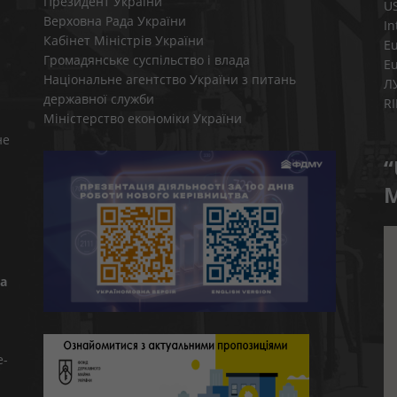
Президент України
U
Верховна Рада України
In
Кабінет Міністрів України
E
Громадянське суспільство і влада
E
Національне агентство України з питань
Л
державної служби
R
Міністерство економіки України
не
“
M
а
e-