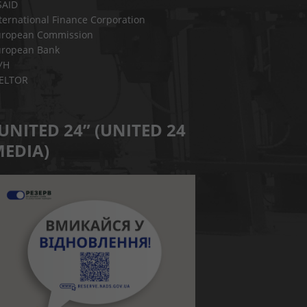
SAID
ternational Finance Corporation
uropean Commission
uropean Bank
УН
IELTOR
UNITED 24” (UNITED 24
EDIA)