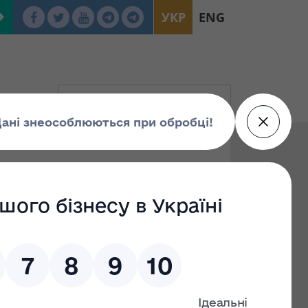
УКР
ENG
івлі,
уатацію),