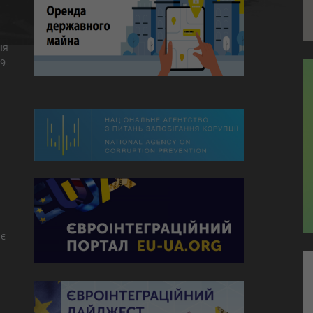
ня
9-
є