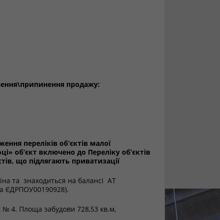
нення\припинення продажу:
ення переліків об’єктів малої
ці» об’єкт включено до Переліку об’єктів
тів, що підлягають приватизації
ніна та знаходиться на балансі АТ
за ЄДРПОУ00190928).
№ 4. Площа забудови 728,53 кв.м,