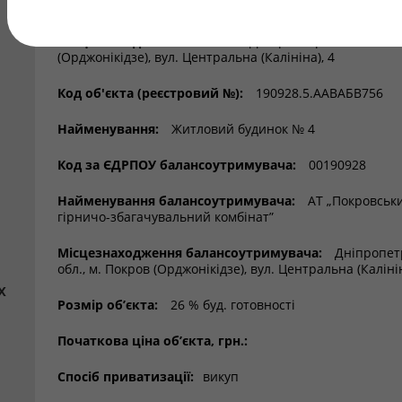
Регіон:
Дніпропетровська обл.
Місцезнаходження об’єкта:
Дніпропетровська обл., 
(Орджонікідзе), вул. Центральна (Калініна), 4
Код об'єкта (реєстровий №):
190928.5.ААВАБВ756
Найменування:
Житловий будинок № 4
Код за ЄДРПОУ балансоутримувача:
00190928
Найменування балансоутримувача:
АТ „Покровськ
гірничо-збагачувальний комбінат”
Місцезнаходження балансоутримувача:
Дніпропет
обл., м. Покров (Орджонікідзе), вул. Центральна (Калінін
х
Розмір об’єкта:
26 % буд. готовності
Початкова ціна об’єкта, грн.:
Спосіб приватизації:
викуп