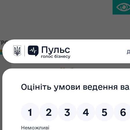
ГРОМАДСЬКА ПЛАТФОРМА
ПРЕС-ЦЕНТР
Житловий будинок № 4
Вид приватизації:
Мала приватизація
Група:
Вид об'єкта:
об`єкти незавершеного будівництва (буд
споруди, передавальні пристрої, які не введені в експл
законсервовані об`єкти