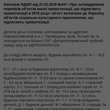
Наказом ФДМУ від 27.03.2018 №447 «Про затвердження
переліків об’єктів малої приватизації, що підлягають
приватизації в 2018 році» об’єкт включено до Переліку
об’єктів соціально-культурного призначення, що
підлягають приватизації.
Дитяча дача «Сосенка» розташована за адресою:
Новомосковський р-н, с. Орлівщина, пров. Лісний, 8а та
знаходиться на балансі ПАТ «Дніпропетровський трубний
завод» (код за ЄДРПОУ05393122).
До складу обєкта входить: будівля харчоблоку літ. А-1 - 76,5
кв.м (разом з галереєю літ.
К-1 - 37,1 кв.м та будинком відпочинку літ. В-1 - 252,6
кв.м);будівля ізолятора літ. Е-1 (поряд з незавершеним
будівництвом літ. Р - 516,9 кв.м та сараєм (тимчасовим) літ.
С - 8,5 кв.м; вбиральня, Ї ; спальний корпус, Б-1; спальний
корпус, 3-1; пральня, И-1 (поряд розташовані сарай літ. Л -
37,8 кв.м, погріб з шийкою літ. М - 15,5 кв.м, приміщення
холод.камери літ. Н -5,5 кв.м, альтанка літ. П - 6,3 кв.м,
будинок чергового персоналу літ. Г-1 -21,9 кв.м);будинок
дачний, Д-1; будинок дачний, Ж-1;вбиральня, О; споруди, №
1 -11; замощення, І мережі електропостачання зовнішні