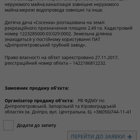
нерухомого майна;каналізація зовнішня нерухомого
майна;мережі водопровода зовнішні та інше.
Дитяча дача «Сосенка» розташована на землі
рекреаційного призначення площею 2,49 га. Кадастровий
номер 1223285000:03:029:0002. Земельна ділянка
знаходиться у постійному користуванні ПАТ
«Дніпропетровський трубний завод».
Право власності на об'єкт зареєстровано 27.11.2017,
реєстраційний номер об’єкта – 1422186812232.
Замовник продажу об'єкта:
Організатор продажу об'єкта:
РВ ФДМУ по
Дніпропетровській, Запорізькій та Кіровоградській
областях (м. Дніпро, вул. Центральна, 6), +38(056)744-11-41
Додати до запиту
ПЕРЕЙТИ ДО ЗАЯВКИ