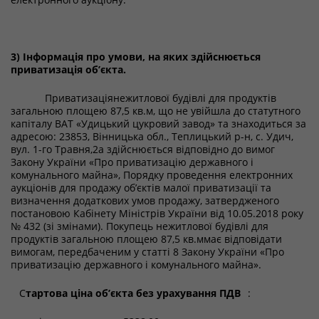
3) Інформація про умови, на яких здійснюється
приватизація об’єкта.
Приватизаціянежитлової будівлі для продуктів
загальною площею 87,5 кв.м, що не увійшла до статутного
капіталу ВАТ «Удицький цукровий завод» та знаходиться за
адресою: 23853, Вінницька обл., Теплицький р-н, с. Удич,
вул. 1-го Травня,2а здійснюється відповідно до вимог
Закону України «Про приватизацію державного і
комунального майна», Порядку проведення електронних
аукціонів для продажу об’єктів малої приватизації та
визначення додаткових умов продажу, затвердженого
постановою Кабінету Міністрів України від 10.05.2018 року
№ 432 (зі змінами). Покупець нежитлової будівлі для
продуктів загальною площею 87,5 кв.ммає відповідати
вимогам, передбаченим у статті 8 Закону України «Про
приватизацію державного і комунального майна».
С
тартова ціна об’єкта без урахування ПДВ
: