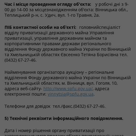
Час і місце проведення огляду об'єкта:
у робочі дні з 9-
00 до 14-00 за місцезнаходженням об'єкта: Вінницька обл.,
Теплицький р-н, с. Удич, вул. 1-го Травня, 2а.
ПІБ контактної особи на об‘єкті:
головнийспеціаліст
відділу приватизації державного майна Управління
приватизації, управління державним майном та
корпоративними правами держави регіонального
відділення Фонду державного майна України по Вінницькій
та Хмельницькій областях Євсеєнко Тетяна Борисівна тел.
(0432) 67-27-46.
Найменування організатора аукціону – регіональне
відділення Фонду державного майна України по Вінницькій
та Хмельницькій областях, м. Вінниця, вул. Гоголя, 10,
адреса веб-сайту-
http://www.spfu.gov.ua/
, адреса
електронної пошти:
vinnytsia@spfu.gov.ua
.
Телефони для довідок тел./факс.(0432) 67-27-46.
5) Технічні реквізити інформаційного повідомлення.
Дата і номер рішення органу приватизації про
затвердження умов продажу об’єкта приватизації: наказ