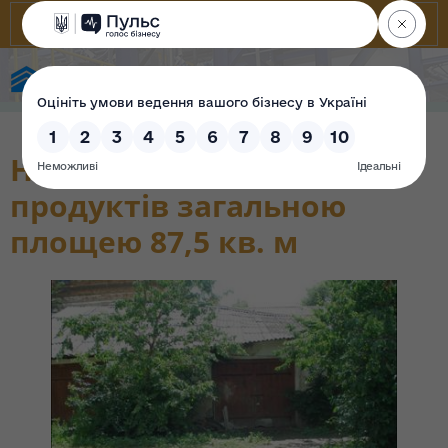
Фонд державного майна України
Нежитлова будівля для
продуктів загальною
площею 87,5 кв. м