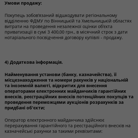
Умови продажу:
Покупець зобов’язаний відшкодувати регіональному
відділенню ФДМУ по Вінницькій та Хмельницькій областях
витрати на проведення незалежної оцінки об’єкта
приватизації в сумі 3 400,00 грн., в місячний строк з дати
нотаріального посвідчення договору купівлі - продажу.
4) Додаткова інформація.
Найменування установи (банку, казначейства), її
місцезнаходження та номери рахунків у національній
та іноземній валюті, відкритих для внесення
операторами електронних майданчиків гарантійних
внесків, реєстраційних внесків потенційних покупців та
проведення переможцями аукціонів розрахунків за
придбані об'єкти;
Оператор електронного майданчика здійснює
перерахування гарантійного та реєстраційного внесків на
казначейські рахунки за такими реквізитами: