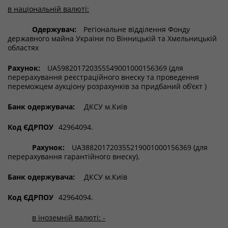
в національній валюті:
Одержувач:
Регіональне відділення Фонду
державного майна України по Вінницькій та Хмельницькій
областях
Рахунок:
UA598201720355549001000156369 (для
перерахування реєстраційного внеску та проведення
переможцем аукціону розрахунків за придбаний об’єкт )
Банк одержувача:
ДКСУ м.Київ
Код ЄДРПОУ
42964094.
Рахунок:
UA388201720355219001000156369 (для
перерахування гарантійного внеску).
Банк одержувача:
ДКСУ м.Київ
Код ЄДРПОУ
42964094.
в іноземній валюті: -