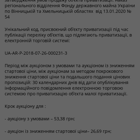
регіонального відділення Фонду державного майна України
по Вінницькій та Хмельницькій областях від 13.01.2020 №
54
Унікальний код, присвоєний об’єкту приватизації під час
публікації переліку об’єктів, що підлягають приватизації, в
електронній торговій системі:
UA-AR-P-2018-07-26-000231-3
Період між аукціоном з умовами та аукціоном із зниженням
стартової ціни, між аукціонам за методом покрокового
зниження стартової ціни та подальшого подання цінових
пропозицій: 30 календарних днів від дати опублікування
інформаційного повідомлення електронною торговою
системою про приватизацію об’єкта малої приватизації.
Крок аукціону для :
- аукціону з умовами – 53,38 грн;
- аукціон із зниженням стартової ціни– 26,69 грн;