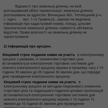
Відомості про земельну ділянку, на якій
розташований об’єкт приватизації: земельна ділянка
розташована за адресою: Вінницька обл., Теплицький р-н,
с. Удич, вул. 1-го Травня,2а , окремо не виділена.
Інформація про кадастровий номер, площу, цільове
призначення земельної ділянки, наявність обтяжень
відсутня. Право власності на земельну ділянку не
зареєстроване.
2) Інформація про аукціон.
Кінцевий строк подання заяви на участь
в електронному
аукціоні з умовами, із зниженням стартової ціни
встановлюється електронною торговою системою для
кожного електронного аукціону окремо в проміжку часу з 19
години 30 хвилин до 20 години 30 хвилин дня, що передує
дню проведення електронного аукціону.
Кінцевий строк подання заяви на участь
в
електронному аукціоні за методом покрокового зниження
стартової ціни та подальшого подання цінових пропозицій
встановлюється електронною торговою системою для
кожного електронного аукціону окремо з 16 години 15
хвилин до 16 години 45 хвилин дня проведення
електронного аукціону.