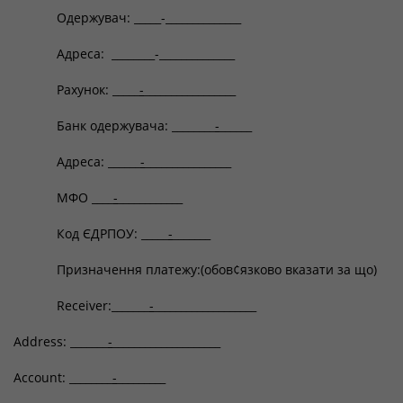
Одержувач: _____-______________
Адреса: ________-______________
Рахунок: _____
-
_________________
Банк одержувача: ________
-
______
Адреса: ______
-
________________
МФО ____
-
____________
Код ЄДРПОУ: _____
-
_______
Призначення платежу:(обов¢язково вказати за що)
Receiver:_______
-
___________________
Address: _______
-
____________________
Account: ________
-
_________