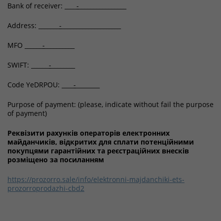
Bank of receiver: ____
-
________________
Address: _______
-
____________________
MFO ______
-
__________
SWIFT: ______
-
________
Code YeDRPOU: ____
-
________
Purpose of payment: (please, indicate without fail the purpose
of payment)
Реквізити рахунків операторів електронних
майданчиків, відкритих для сплати потенційними
покупцями гарантійних та реєстраційних внесків
розміщено за посиланням
https://prozorro.sale/info/elektronni-majdanchiki-ets-
prozorroprodazhi-cbd2