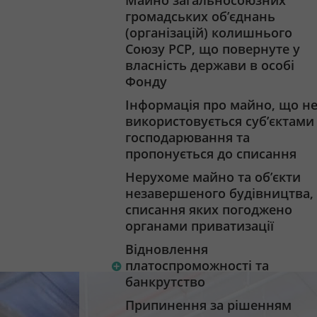
Майно загальносоюзних
громадських об’єднань
(організацій) колишнього
Союзу РСР, що повернуте у
власність держави в особі
Фонду
Інформація про майно, що н
використовується суб’єктами
господарювання та
пропонується до списання
Нерухоме майно та об’єкти
незавершеного будівництва,
списання яких погоджено
органами приватизації
Відновлення
платоспроможності та
банкрутство
Припинення за рішенням