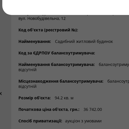
Регіон:
Луганська обл.
Місцезнаходження об’єкта:
Старобільський р-н, с. Т
вул. Новобудівельна, 12
Код об'єкта (реєстровий №):
Найменування:
Садибний житловий будинок
Код за ЄДРПОУ балансоутримувача:
Найменування балансоутримувача:
балансоутриму
відсутній
Місцезнаходження балансоутримувача:
балансоут
відсутній
х
Розмір об’єкта:
94.2 кв. м
Початкова ціна об’єкта, грн.:
36 742.00
Спосіб приватизації:
аукціон з умовами