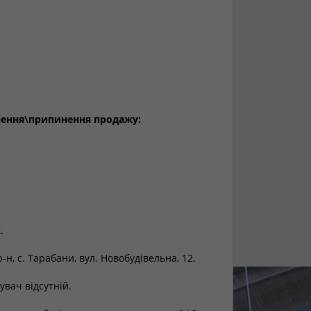
нення\припинення продажу:
.
-н, с. Тарабани, вул. Новобудівельна, 12.
вач відсутній.