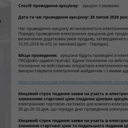
Спосіб проведення аукціону:
аукціон з умовами.
Дата та час проведення аукціону: 28 липня 2020 рок
а
Час проведення аукціону встановлюється електронною
Порядку проведення електронних аукціонів для продажу
визначення додаткових умов продажу, затвердженого п
10.05.2018 № 432 (зі змінами) (далі - Порядок).
Місце проведення:
аукціони будуть проведені в елек
ПРОДАЖІ» (адміністратор). Єдине посилання на вебстор
посилання на вебсторінки операторів електронного м
використовувати електронний майданчик і з якими адм
https://prozorro.sale/info/elektronni-majdanchiki-ets-p
Кінцевий строк подання заяви на участь в електрон
зниженням стартової ціни (подання цінових аукціо
електронною торговою системою для кожного електронн
30 до 20-30 дня, що передує дню проведення електрон
Кінцевий строк подання заяви на участь в електр
зниження стартової ціни та подальшого подання ц