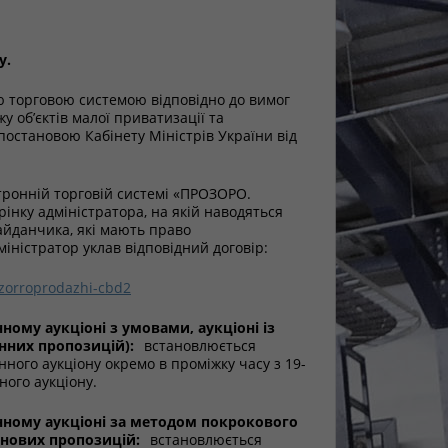
у.
 торговою системою відповідно до вимог
 об’єктів малої приватизації та
остановою Кабінету Міністрів України від
тронній торговій системі «ПРОЗОРО.
інку адміністратора, на якій наводяться
айданчика, які мають право
іністратор уклав відповідний договір:
rozorroprodazhi-cbd2
ному аукціоні з умовами, аукціоні із
нних пропозицій):
встановлюється
ого аукціону окремо в проміжку часу з 19-
ного аукціону.
онному аукціоні за методом покрокового
інових пропозицій:
встановлюється