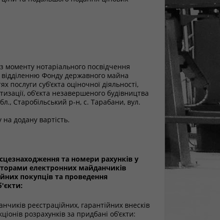
 з моменту нотаріального посвідчення
у відділенню Фонду державного майна
ях послуги суб’єкта оціночної діяльності,
тизації, об’єкта незавершеного будівництва
л., Старобільський р-н, с. Тарабани, вул.
 на додану вартість.
ісцезнаходження та номери рахунків у
раторами електронних майданчиків
ійних покупців та проведення
'єкти:
нчиків реєстраційних, гарантійних внесків
іонів розрахунків за придбані об’єкти: