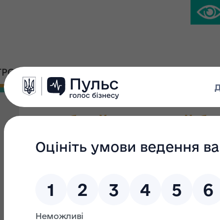
ГРОМАДСЬКА ПЛАТФОРМА
ПРЕС-ЦЕНТР
Садибний житловий бу
Вид приватизації:
Мала приватизація
Група:
Вид об'єкта:
об`єкти незавершеного будівництва (буд
споруди, передавальні пристрої, які не введені в експл
законсервовані об`єкти