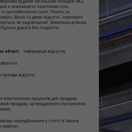
верхова будівля загальною площею 94,2
дині є міжкімнатні перетинки стін.
 із залізобетонних плит. Плити, за
вані. Вікна та двері відсутні. Інженерні
зується, як задовільний. Земельна ділянка
Під’їзна дорога без покриття.
о об’єкт:
інформація відсутня.
овується.
 оренди відсутні.
я електронних аукціонів для продажу
х умов продажу, затвердженого постановою
нами).
могам, передбаченим у статті 8 Закону
о майна».