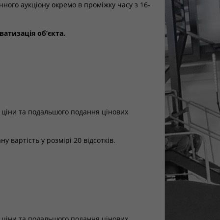
ого аукціону окремо в проміжку часу з 16-
ватизація об’єкта.
ї ціни та подальшого подання цінових
у вартість у розмірі 20 відсотків.
ї ціни та подальшого подання цінових