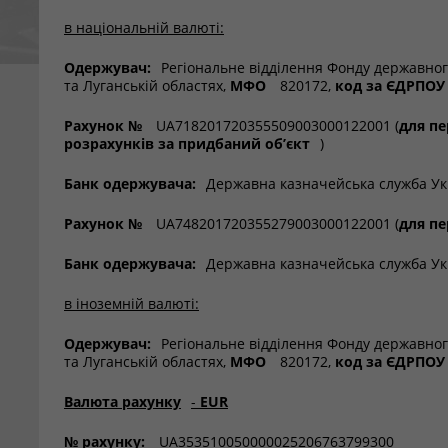
в національній валюті:
Одержувач:
Регіональне відділення Фонду державног
та Луганській областях,
МФО
820172,
код за ЄДРПОУ
Рахунок №
UA718201720355509003000122001 (
для пе
розрахунків за придбаний об’єкт
)
Банк одержувача:
Державна казначейська служба Укр
Рахунок №
UA748201720355279003000122001 (
для пе
Банк одержувача:
Державна казначейська служба Укр
в іноземній валюті:
Одержувач:
Регіональне відділення Фонду державног
та Луганській областях,
МФО
820172,
код за ЄДРПОУ
Валюта рахунку
-
EUR
№ рахунку:
UA353510050000025206763799300