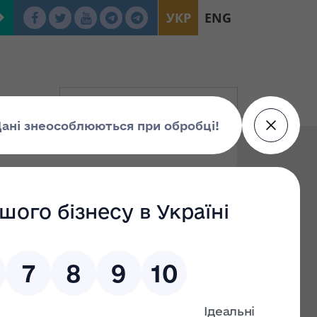
УКР
ENG
динок
івлі,
уатацію),