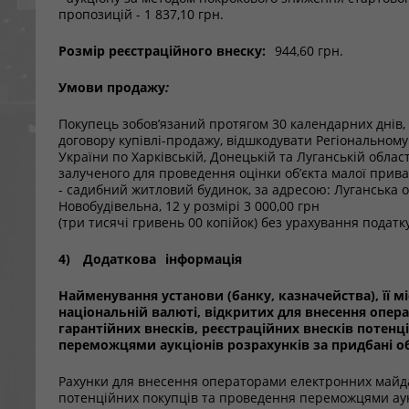
пропозицій - 1 837,10 грн.
Розмір реєстраційного внеску:
944,60 грн.
Умови продажу
:
Покупець зобов’язаний протягом 30 календарних днів,
договору купівлі-продажу, відшкодувати Регіональном
України по Харківській, Донецькій та Луганській област
залученого для проведення оцінки об’єкта малої прива
- садибний житловий будинок, за адресою: Луганська об
Новобудівельна, 12 у розмірі 3 000,00 грн
(три тисячі гривень 00 копійок) без урахування податку
4)
Додаткова
інформація
Найменування установи (банку, казначейства), її м
національній валюті, відкритих для внесення опе
гарантійних внесків, реєстраційних внесків потенц
переможцями аукціонів розрахунків за придбані об
Рахунки для внесення операторами електронних майда
потенційних покупців та проведення переможцями аукц