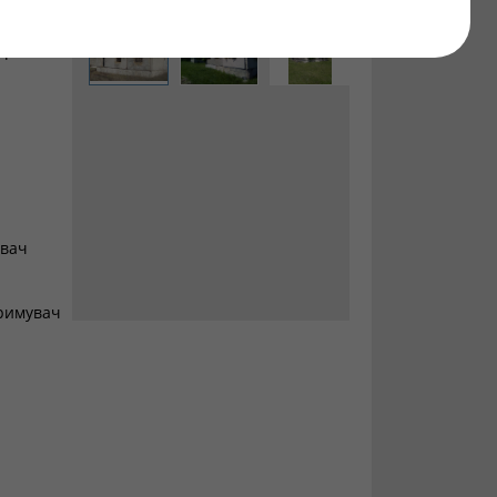
арабани,
вач
римувач