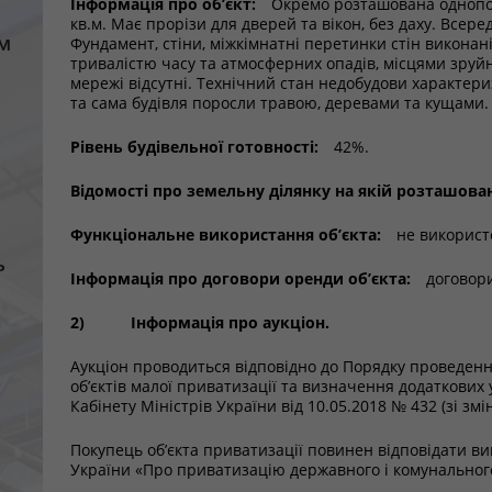
Інформація про об’єкт:
Окремо розташована однопо
кв.м. Має прорізи для дверей та вікон, без даху. Всере
м
Фундамент, стіни, міжкімнатні перетинки стін виконані
тривалістю часу та атмосферних опадів, місцями зруйно
мережі відсутні. Технічний стан недобудови характери
та сама будівля поросли травою, деревами та кущами. 
Рівень будівельної готовності:
42%.
Відомості про земельну ділянку на якій розташован
Функціональне використання об’єкта:
не використ
ь
Інформація про договори оренди об’єкта:
договори
2)
Інформація про аукціон.
Аукціон проводиться відповідно до Порядку проведенн
об’єктів малої приватизації та визначення додаткови
Кабінету Міністрів України від 10.05.2018 № 432 (зі змі
Покупець об’єкта приватизації повинен відповідати ви
України «Про приватизацію державного і комунальног