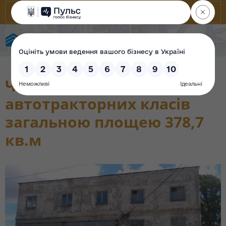
Фонд державного майна України
Частина будівлі
автотракторних класів
загальною площею 378,7
кв.м