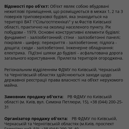
Відомості про об’єкт:
Об'єкт являє собою вбудовані
нежитлові приміщення, що розміщуються в межах 1, 2 та 3
поверхів триповерхової будівлі, яка знаходиться на
території ВАТ \"Сільгосптехніка\" у м.Фастів Київської
області, практично на околиці населеного пункту. Рік
побудови - 1979. Основні конструктивні елементи будівлі:
фундамент - залізобетонний; стіни - залізобетонні панелі;
покрівля - шифер; перекриття - залізобетонне; підлога -
дощата; сходи - залізобетонні. Інженерне обладнання:
електрика. Під’їзні шляхи до будівлі - асфальтована дорога
загального користування. Прилегла територія огороджена.
Регіональним відділенням ФДМУ по Київській, Черкаській
та Чернігівській областях здійснюються заходи щодо
державної реєстрації права власності на об’єкт нерухомого
майна.
Замовник продажу об'єкта:
РВ ФДМУ по Київській
області (м. Київ, вул. Симона Петлюри, 15), +38 (044) 200-25-
31
Організатор продажу об'єкта:
РВ ФДМУ по Київській,
Черкаській та Чернігівській областях (м.Київ, проспект
Голосіївський, 50), +38 (044) 200-25-40