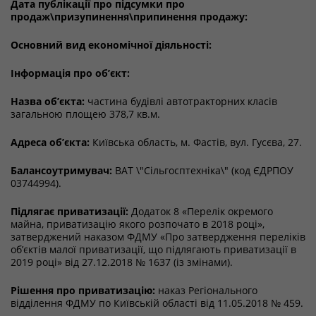
Дата публікації про підсумки про
продаж\призупинення\припинення продажу:
Основний вид економічної діяльності:
Інформація про об’єкт:
Назва об’єкта:
частина будівлі автотракторних класів
загальною площею 378,7 кв.м.
Адреса об’єкта:
Київська область, м. Фастів, вул. Гусєва, 27.
Балансоутримувач:
ВАТ \"Сільгосптехніка\" (код ЄДРПОУ
03744994).
Підлягає приватизації:
Додаток 8 «Перелік окремого
майна, приватизацію якого розпочато в 2018 році»,
затверджений наказом ФДМУ «Про затвердження переліків
об’єктів малої приватизації, що підлягають приватизації в
2019 році» від 27.12.2018 № 1637 (із змінами).
Рішення про приватизацію:
наказ Регіонального
відділення ФДМУ по Київській області від 11.05.2018 № 459.