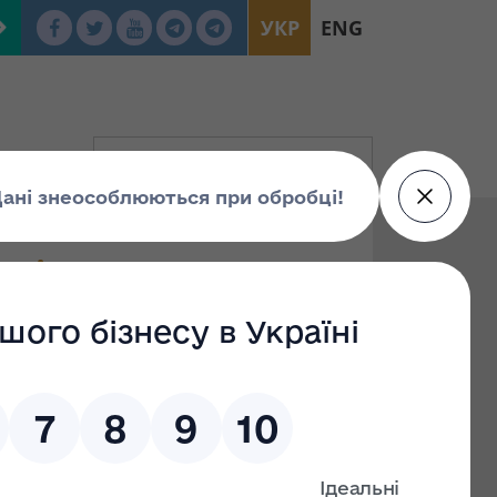
УКР
ENG
кціонерного
ль» (код за
АЇНИ