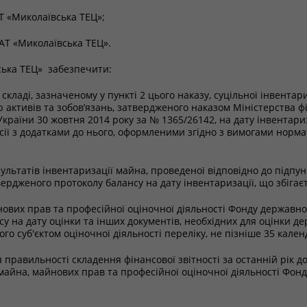
 «Миколаївська ТЕЦ»;
АТ «Миколаївська ТЕЦ».
ська ТЕЦ» забезпечити:
складі, зазначеному у пункті 2 цього наказу, суцільної інвента
активів та зобов’язань, затвердженого наказом Міністерства фі
України 30 жовтня 2014 року за № 1365/26142, на дату інвентариз
сії з додатками до нього, оформленими згідно з вимогами норма
ультатів інвентаризації майна, проведеної відповідно до підпунк
вердженого протоколу балансу на дату інвентаризації, що збігає
ових прав та професійної оціночної діяльності Фонду державног
нсу на дату оцінки та інших документів, необхідних для оцінки 
о суб'єктом оціночної діяльності переліку, не пізніше 35 кален
правильності складення фінансової звітності за останній рік до
 майна, майнових прав та професійної оціночної діяльності Фон