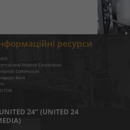
Інформаційні ресурси
SAID
ternational Finance Corporation
uropean Commission
uropean Bank
УН
IELTOR
UNITED 24” (UNITED 24
EDIA)