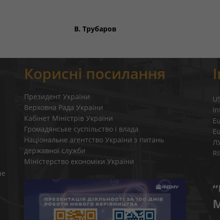
ду В. Трубаров
Корисні посилання
Президент України
U
Верховна Рада України
In
Кабінет Міністрів України
E
Громадянське суспільство і влада
E
Національне агентство України з питань
Л
державної служби
R
Міністерство економіки України
не
“
M