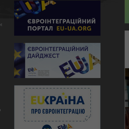
є
ю
о