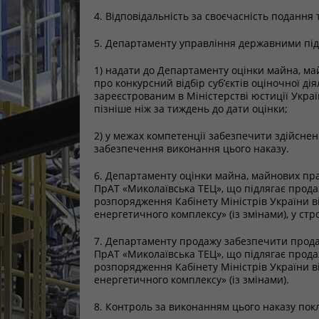
4. Відповідальність за своєчасність подання
5. Департаменту управління державними пі
1) надати до Департаменту оцінки майна, ма
про конкурсний відбір суб’єктів оціночної д
зареєстрованим в Міністерстві юстиції Україн
пізніше ніж за тиждень до дати оцінки;
2) у межах компетенції забезпечити здійснен
забезпечення виконання цього наказу.
6. Департаменту оцінки майна, майнових пра
ПрАТ «Миколаївська ТЕЦ», що підлягає прода
розпорядження Кабінету Міністрів України в
енергетичного комплексу» (із змінами), у ст
7. Департаменту продажу забезпечити прода
ПрАТ «Миколаївська ТЕЦ», що підлягає прода
розпорядження Кабінету Міністрів України в
енергетичного комплексу» (із змінами).
8. Контроль за виконанням цього наказу покл