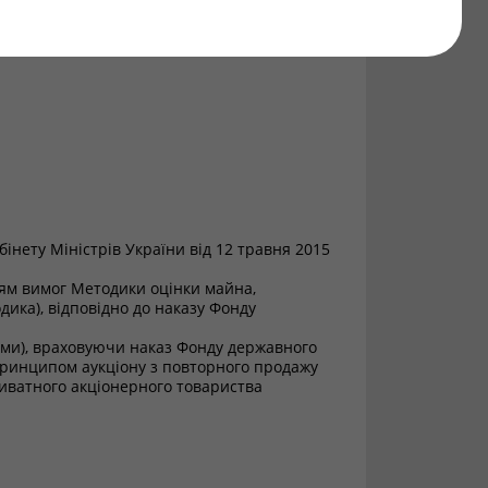
2
інету Міністрів України від 12 травня 2015
нням вимог Методики оцінки майна,
дика), відповідно до наказу Фонду
інами), враховуючи наказ Фонду державного
 принципом аукціону з повторного продажу
риватного акціонерного товариства