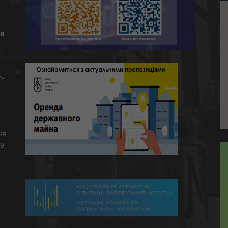
а
e-
ня
9-