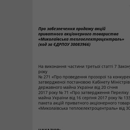
Про забезпечення продажу акцій
приватного акціонерного товариства
«Миколаївська теплоелектроцентраль»
(код за ЄДРПОУ 30083966)
На виконання частини третьої статті 7 Зако
року
№ 271 «Про проведення прозорої та конкурент
затвердженої постановою Кабінету Міністрів У
державного майна України від 20 січня
2017 року № 71 «Про затвердження Переліку об
майна України від 16 серпня 2017 року № 13
пакета акцій приватного акціонерного товар
«Миколаївська теплоелектроцентраль» від 30