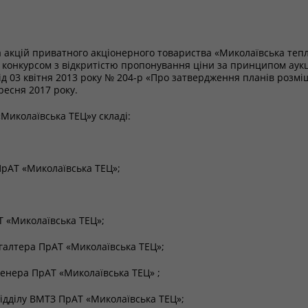
а акцій приватного акціонерного товариства «Миколаївська теп
 конкурсом з відкритістю пропонування ціни за принципом аукці
ід 03 квітня 2013 року № 204-р «Про затвердження планів розм
ресня 2017 року.
Миколаївська ТЕЦ»у складі:
АТ «Миколаївська ТЕЦ»;
ПрАТ «Миколаївська ТЕЦ»;
алтера ПрАТ «Миколаївська ТЕЦ»;
ера ПрАТ «Миколаївська ТЕЦ» ;
дділу ВМТЗ ПрАТ «Миколаївська ТЕЦ»;