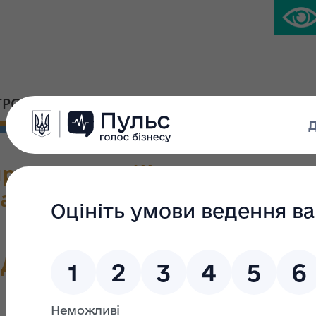
ГРОМАДСЬКА ПЛАТФОРМА
ПРЕС-ЦЕНТР
продажу акцій приватного а
аївська теплоелектроцентра
Д ДЕРЖАВНОГО МАЙНА УКР
НАКАЗ