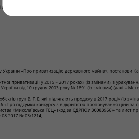
18.09.2017 Київ № 146
ну України «Про приватизацію державного майна», постанови Каб
ної приватизації у 2015 – 2017 роках» (із змінами), з урахува
країни від 10 грудня 2003 року № 1891 (із змінами) (далі – Мето
’єктів груп В, Г, Е, які підлягають продажу в 2017 році» (із зм
36 «Про підсумки конкурсу з відкритістю пропонування ціни за
иства «Миколаївська ТЕЦ» (код за ЄДРПОУ 30083966)» та лист п
.08.2017 № 03/1214,