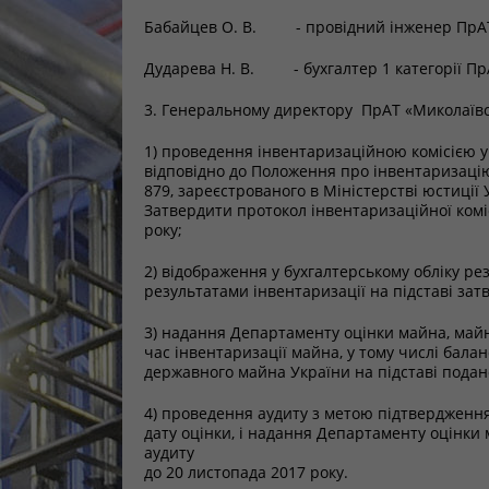
Бабайцев О. В. - провідний інженер ПрАТ
Дударева Н. В. - бухгалтер 1 категорії Пр
3. Генеральному директору ПрАТ «Миколаїв
1) проведення інвентаризаційною комісією у 
відповідно до Положення про інвентаризацію 
879, зареєстрованого в Міністерстві юстиції 
Затвердити протокол інвентаризаційної комі
року;
2) відображення у бухгалтерському обліку рез
результатами інвентаризації на підставі зат
3) надання Департаменту оцінки майна, майн
час інвентаризації майна, у тому числі бала
державного майна України на підставі поданог
4) проведення аудиту з метою підтвердження 
дату оцінки, і надання Департаменту оцінки
аудиту
до 20 листопада 2017 року.