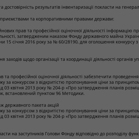
 та достовірність результатів інвентаризації покласти на гене
дприємствами та корпоративними правами держави:
йнових прав та професійної оціночної діяльності інформацію п
іяльності, затвердженим наказом Фонду державного майна України
и 15 січня 2016 року за № 60/28190, для оголошення конкурсу з в
ня заходів щодо організації та координації діяльності органів
в та професійної оціночної діяльності забезпечити проведення
жу за конкурсом з відкритістю пропонування ціни за принципом 
ід 03 квітня 2013 року № 204-р «Про затвердження планів розм
рок, встановлений пунктом 96 Методики.
ж державного пакета акцій
жу за конкурсом з відкритістю пропонування ціни за принципом 
ід 03 квітня 2013 року № 204-р «Про затвердження планів розм
асти на заступників Голови Фонду відповідно до розподілу функ