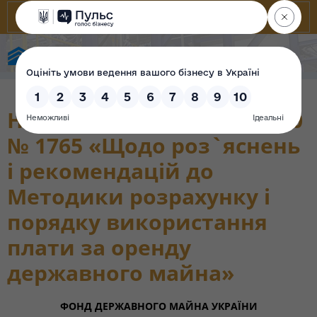
Фонд державного майна України
Наказ ФДМУ від 22.08.2000
№ 1765 «Щодо роз`яснень
і рекомендацій до
Методики розрахунку і
порядку використання
плати за оренду
державного майна»
ФОНД ДЕРЖАВНОГО МАЙНА УКРАЇНИ