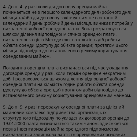
4. До п. 4: у разі коли дія договору оренди майна
починається не з першого календарного дня (робочого дня)
місяця та/або дія договору закінчується не в останній
календарний день (робочий день) місяця, виникає потреба у
визначенні добової орендної плати. Вона розраховується
шляхом ділення відповідної місячної орендної плати,
визначеної за цією Методикою, на кількість діб роботи
об'єкта оренди (доступу до об'єкта оренди) протягом цього
місяця відповідно до встановленого режиму користування
орендованим майном.
Погодинна орендна плата визначається під час укладання
договорів оренди у разі, коли термін оренди є некратним
добі і розраховується шляхом ділення відповідної добової
орендної плати на кількість годин роботи об'єкта оренди
(доступу до об'єкта оренди) протягом доби відповідно до
встановленого режиму користування орендованим майном.
5. До п. 5: у разі перерахунку орендної плати за цілісний
майновий комплекс підприємства, організації, їх
структурного підрозділу по укладених договорах оренди до
19.01.2000 плата визначається таким чином: здійснюється
повна інвентаризація майна орендного підприємства,
визначається залишкова вартість орендованих основних