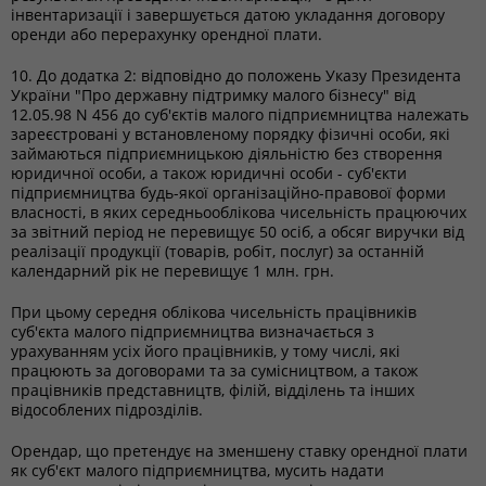
інвентаризації і завершується датою укладання договору
оренди або перерахунку орендної плати.
10. До додатка 2: відповідно до положень Указу Президента
України "Про державну підтримку малого бізнесу" від
12.05.98 N 456 до суб'єктів малого підприємництва належать
зареєстровані у встановленому порядку фізичні особи, які
займаються підприємницькою діяльністю без створення
юридичної особи, а також юридичні особи - суб'єкти
підприємництва будь-якої організаційно-правової форми
власності, в яких середньооблікова чисельність працюючих
за звітний період не перевищує 50 осіб, а обсяг виручки від
реалізації продукції (товарів, робіт, послуг) за останній
календарний рік не перевищує 1 млн. грн.
При цьому середня облікова чисельність працівників
суб'єкта малого підприємництва визначається з
урахуванням усіх його працівників, у тому числі, які
працюють за договорами та за сумісництвом, а також
працівників представництв, філій, відділень та інших
відособлених підрозділів.
Орендар, що претендує на зменшену ставку орендної плати
як суб'єкт малого підприємництва, мусить надати