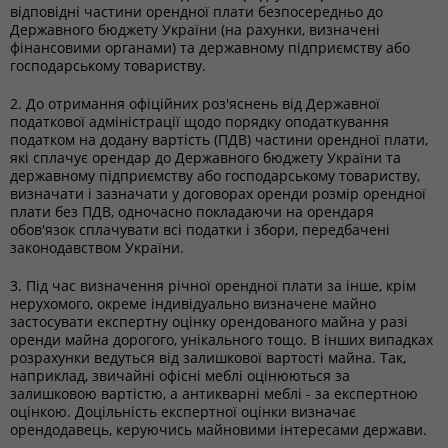
відповідні частини орендної плати безпосередньо до
Державного бюджету України (на рахунки, визначені
фінансовими органами) та державному підприємству або
господарському товариству.
2. До отримання офіційних роз'яснень від Державної
податкової адміністрації щодо порядку оподаткування
податком на додану вартість (ПДВ) частини орендної плати,
які сплачує орендар до Державного бюджету України та
державному підприємству або господарському товариству,
визначати і зазначати у договорах оренди розмір орендної
плати без ПДВ, одночасно покладаючи на орендаря
обов'язок сплачувати всі податки і збори, передбачені
законодавством України.
3. Під час визначення річної орендної плати за інше, крім
нерухомого, окреме індивідуально визначене майно
застосувати експертну оцінку орендованого майна у разі
оренди майна дорогого, унікального тощо. В інших випадках
розрахунки ведуться від залишкової вартості майна. Так,
наприклад, звичайні офісні меблі оцінюються за
залишковою вартістю, а антикварні меблі - за експертною
оцінкою. Доцільність експертної оцінки визначає
орендодавець, керуючись майновими інтересами держави.