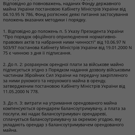
Відповідно до повноважень, наданих Фонду державного
майна України постановою Кабінету Міністрів України від
04.10.95 N 786, Фонд роз'яснює деякі питання застосування
положень вказаних методики і порядку.
1. Відповідно до положень п. 5 Указу Президента України
"Про порядок офіційного оприлюднення нормативно-
правових актів та набрання ними чинності" від 10.06.97 N
503/97 постанова Кабінету Міністрів України від 19.01.2000 N
75 є чинною з дня її підписання.
2. До п. 2: розрахунок орендної плати за військове майно
підписується згідно з Порядком надання дозволу військовим
частинам Збройних Сил України на передачу закріпленого
за ними рухомого та нерухомого майна в оренду,
затвердженим постановою Кабінету Міністрів України від
11.05.2000 N 778.
3. До п. 3: витрати на утримання орендованого майна
компенсуються орендарем балансоутримувачу, а плата за
послуги, які надає балансоутримувач орендареві,
сплачується балансоутримувачу за окремою угодою, яку
укладають орендар з балансоутримувачем орендованого
майна.