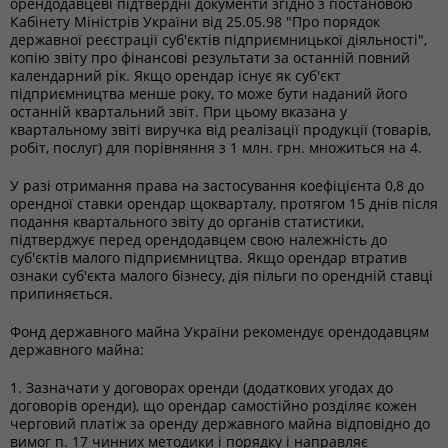
орендодавцеві підтвердні документи згідно з постановою
Кабінету Міністрів України від 25.05.98 "Про порядок
державної реєстрації суб'єктів підприємницької діяльності",
копію звіту про фінансові результати за останній повний
календарний рік. Якщо орендар існує як суб'єкт
підприємництва менше року, то може бути наданий його
останній квартальний звіт. При цьому вказана у
квартальному звіті виручка від реалізації продукції (товарів,
робіт, послуг) для порівняння з 1 млн. грн. множиться на 4.
У разі отримання права на застосування коефіцієнта 0,8 до
орендної ставки орендар щокварталу, протягом 15 днів після
подання квартального звіту до органів статистики,
підтверджує перед орендодавцем свою належність до
суб'єктів малого підприємництва. Якщо орендар втратив
ознаки суб'єкта малого бізнесу, дія пільги по орендній ставці
припиняється.
Фонд державного майна України рекомендує орендодавцям
державного майна:
1. Зазначати у договорах оренди (додаткових угодах до
договорів оренди), що орендар самостійно розділяє кожен
черговий платіж за оренду державного майна відповідно до
вимог п. 17 чинних методики і порядку і направляє