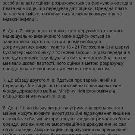
засобів на дату оцінки, розраховується за формулою орендна
плата на місяць, що передував даті оцінки. Орендна плата
за наступні місяці визначається шляхом коригування на
індекси інфляції.
6. До п. 7: якщо оцінка іншого, крім нерухомого, окремого
індивідуально визначеного майна здійснюється за
залишковою вартістю, то при цьому необхідно
дотримуватися вимог пунктів 16 - 21 Положення (стандарту)
бухгалтерського обліку 7 "Основні засоби". У разі передачі в
оренду окремого індивідуально визначеного майна, що не
має залишкової вартості, його оцінка з метою розрахунку
орендної плати визначається експертним шляхом.
7. До абзацу другого п. 8: йдеться про термін, який не
перевищує 6 місяців, що встановлено спільним наказом
Фонду державного майна, Мінфіну і Мінекономіки від
04.05.2000 N 935/95/31 (п. 2.3).
8. До п. 11: до складу витрат на утримання орендованого
майна можуть входити амортизаційні відрахування лише на
основні засоби, які використовуються для утримання об'єкта
оренди, але аж ніяк не амортизаційні відрахування на сам
об'єкт оренди. Амортизаційні відрахування на орендоване
майно нараховує його балансоутримувач. Немає ніяких