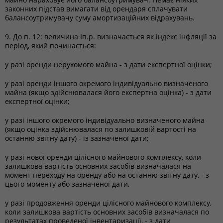
законних підстав вимагати від орендаря сплачувати
балансоутримувачу суму амортизаційних відрахувань.
9. До п. 12: величина Іп.р. визначається як індекс інфляції за
період, який починається:
у разі оренди нерухомого майна - з дати експертної оцінки;
у разі оренди іншого окремого індивідуально визначеного
майна (якщо здійснювалася його експертна оцінка) - з дати
експертної оцінки;
у разі іншого окремого індивідуально визначеного майна
(якщо оцінка здійснювалася по залишковій вартості на
останню звітну дату) - із зазначеної дати;
у разі нової оренди цілісного майнового комплексу, коли
залишкова вартість основних засобів визначалася на
момент переходу на оренду або на останню звітну дату, - з
цього моменту або зазначеної дати,
у разі продовження оренди цілісного майнового комплексу,
коли залишкова вартість основних засобів визначалася по
результатах проведеної інвентаризації, - з дати