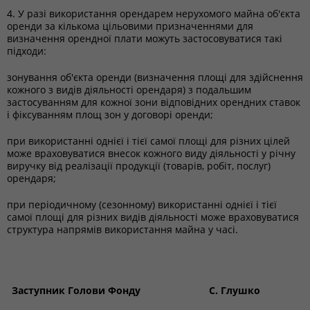
4. У разі використання орендарем нерухомого майна об'єкта
оренди за кількома цільовими призначеннями для
визначення орендної плати можуть застосовуватися такі
підходи:
зонування об'єкта оренди (визначення площі для здійснення
кожного з видів діяльності орендаря) з подальшим
застосуванням для кожної зони відповідних орендних ставок
і фіксуванням площ зон у договорі оренди;
при використанні однієї і тієї самої площі для різних цілей
може враховуватися внесок кожного виду діяльності у річну
виручку від реалізації продукції (товарів, робіт, послуг)
орендаря;
при періодичному (сезонному) використанні однієї і тієї
самої площі для різних видів діяльності може враховуватися
структура напрямів використання майна у часі.
Заступник Голови Фонду
С. Глушко