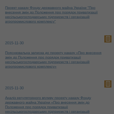
Проект наказу Фонду державного майна України "Про
внесення змін до Положення про порядок приватизації
несільськогосподарських підприємств і організацій
агропромислового комплексу"
2015-11-30
Пояснювальна записка до проекту наказу «Про внесення
змін до Положення про порядок приватизації
несільськогосподарських підприємств і організацій
агропромислового комплексу»
2015-11-30
Аналіз регуляторного впливу проекту наказу Фонду
державного майна України «Про внесення змін до
Положення про порядок приватизації
несільськогосподарських підприємств і організацій