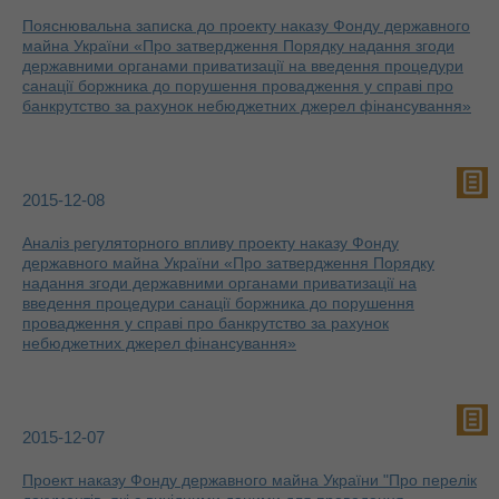
Пояснювальна записка до проекту наказу Фонду державного
майна України «Про затвердження Порядку надання згоди
державними органами приватизації на введення процедури
санації боржника до порушення провадження у справі про
банкрутство за рахунок небюджетних джерел фінансування»
2015-12-08
Аналіз регуляторного впливу проекту наказу Фонду
державного майна України «Про затвердження Порядку
надання згоди державними органами приватизації на
введення процедури санації боржника до порушення
провадження у справі про банкрутство за рахунок
небюджетних джерел фінансування»
2015-12-07
Проект наказу Фонду державного майна України "Про перелік