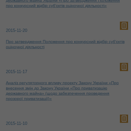
державного майна України «Про затвердження Положення
про конкурсний відбір суб’єктів оціночної діяльності»
2015-11-20
Про затвердження Положення про конкурсний відбір суб‘єктів
оціночної діяльності
2015-11-17
Аналіз регуляторного впливу проекту Закону України «Про
внесення змін до Закону України «Про приватизацію
державного майна» (щодо забезпечення проведення
прозорої приватизації)»
2015-11-10