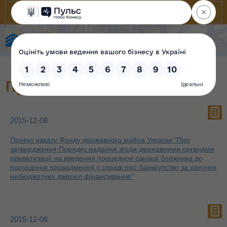
Фонд державного майна України
Проєкти
2015-12-08
Проект наказу Фонду державного майна України "Про
затвердження Порядку надання згоди державними органами
приватизації на введення процедури санації боржника до
порушення провадження у справі про банкрутство за рахунок
небюджетних джерел фінансування"
2015-12-08