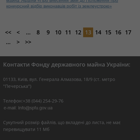
майна України «Про внесення змін до Положення про
конкурсний відбір виконавців робіт із землеустрою»
<<
<
...
8
9
10
11
12
13
14
15
16
17
...
>
>>
Контакти Фонду державного майна України:
01133, Kиїв, вул. Генерала Алмазова, 18/9 (ст. метро
"Печерська")
Телефон:+38 (044) 254-29-76
Сукупний розмір файлів, що вкладені до листа, не має
перевищувати 11 Мб