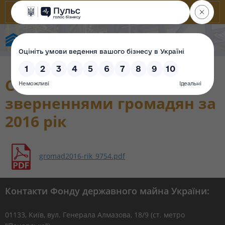
Фонд державного майна України
Стан роботи зі
зверненнями громадян за
2016 рік
gromad2016-rik_9754.pdf
Контакти Фонду державного майна України:
01133, Kиїв, вул. Генерала Алмазова, 18/9 (ст. метро