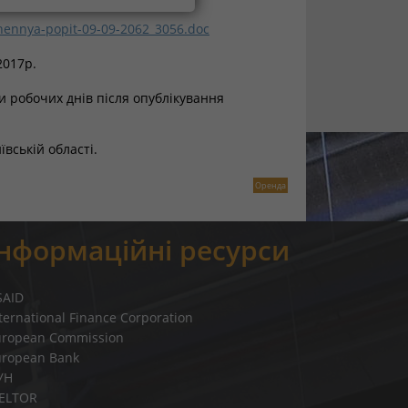
shennya-popit-09-09-2062_3056.doc
2017р.
 робочих днів після опублікування
ївській області.
Оренда
Інформаційні ресурси
SAID
ternational Finance Corporation
uropean Commission
uropean Bank
УН
IELTOR