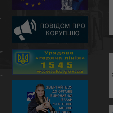
,
не
ше