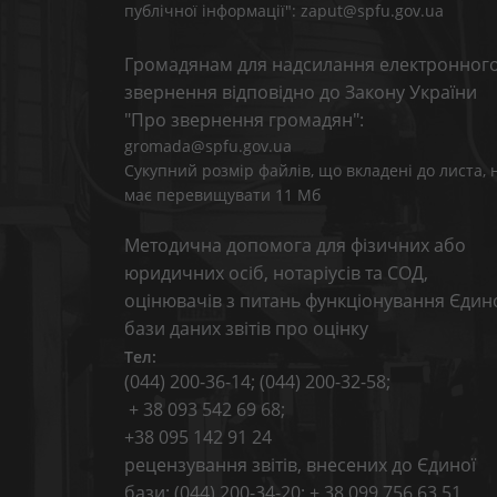
публічної інформації": zaput@spfu.gov.ua
Громадянам для надсилання електронног
звернення відповідно до Закону України
"Про звернення громадян":
gromada@spfu.gov.ua
Сукупний розмір файлів, що вкладені до листа, 
має перевищувати 11 Мб
Методична допомога для фізичних або
юридичних осіб, нотаріусів та СОД,
оцінювачів з питань функціонування Єдин
бази даних звітів про оцінку
Тел:
(044) 200-36-14; (044) 200-32-58;
+ 38 093 542 69 68;
+38 095 142 91 24
рецензування звітів, внесених до Єдиної
бази: (044) 200-34-20; + 38 099 756 63 51