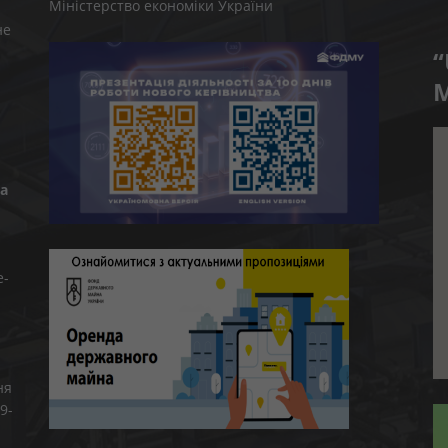
Міністерство економіки України
не
“
M
а
e-
ня
9-