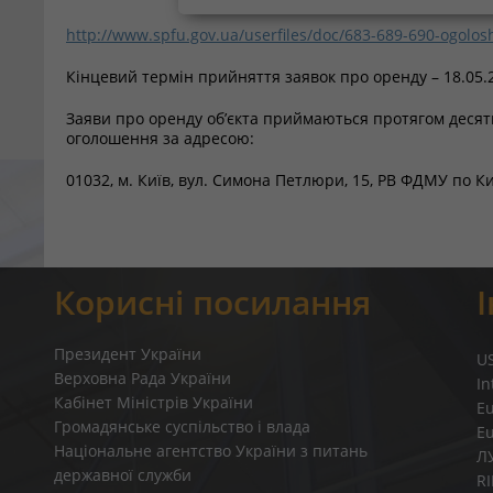
http://www.spfu.gov.ua/userfiles/doc/683-689-690-ogolo
Кінцевий термін прийняття заявок про оренду – 18.05.
Заяви про оренду об’єкта приймаються протягом десяти
оголошення за адресою:
01032, м. Київ, вул. Симона Петлюри, 15, РВ ФДМУ по Ки
Корисні посилання
Президент України
U
Верховна Рада України
In
Кабінет Міністрів України
E
Громадянське суспільство і влада
E
Національне агентство України з питань
Л
державної служби
R