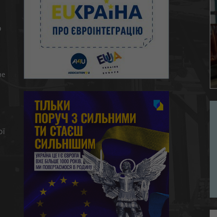
о
не
ої