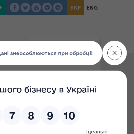
УКР
ENG
іщення в аеропорту Бориспіль