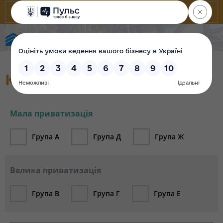
Фонд державного майна України
Каталог об`єктів (архів)
Мала приватизація
Група А
Група Д
Група Ж
Велика приватизація
Група В
Група Г
Група Е