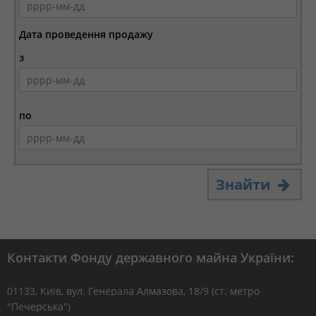
Дата проведення продажу
з
по
Знайти
Контакти Фонду державного майна України:
01133, Kиїв, вул. Генерала Алмазова, 18/9 (ст. метро
"Печерська")