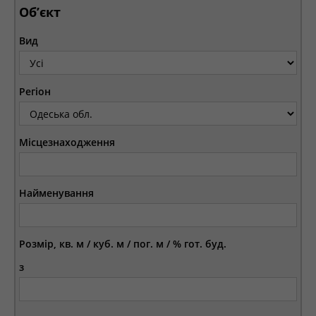
Об’єкт
Вид
Регіон
Місцезнаходження
Найменування
Розмір, кв. м / куб. м / пог. м / % гот. буд.
з