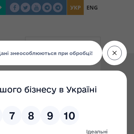
УКР
ENG
изація
упа Г
Група Е