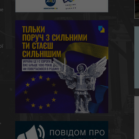
не
ої
,