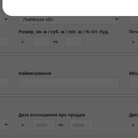
Регіон
Міс
Розмір, кв. м / куб. м / пог. м / % гот. буд.
Поч
з
по
з
Найменування
Міс
Дата оголошення про продаж
Дат
з
по
з