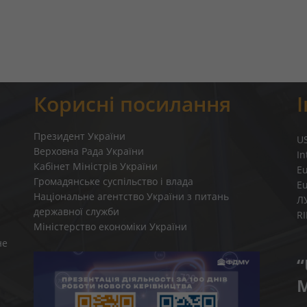
Корисні посилання
Президент України
U
Верховна Рада України
In
Кабінет Міністрів України
E
Громадянське суспільство і влада
E
Національне агентство України з питань
Л
державної служби
R
Міністерство економіки України
не
“
M