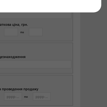
цезнаходження
аткова ціна, грн.
по
цезнаходження
а проведення продажу
по