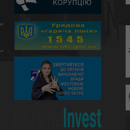
не
ше