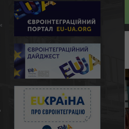
є
ю
о