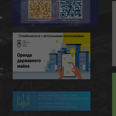
а
e-
ня
9-