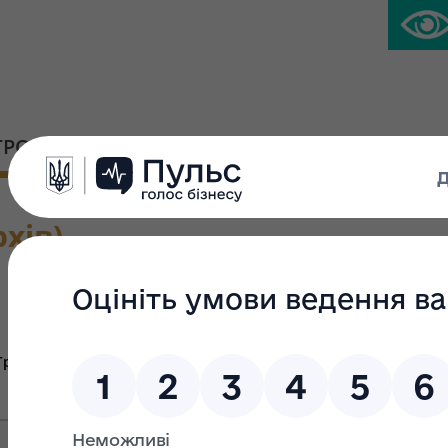
ГРОМАДСЬКА ПЛАТФОРМА
ПРЕС-ЦЕНТР
хів)
Велика приват
Група Ж
Група В
Гр