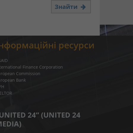
Знайти
Інформаційні ресурси
SAID
ternational Finance Corporation
uropean Commission
uropean Bank
УН
IELTOR
UNITED 24” (UNITED 24
EDIA)