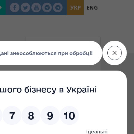
УКР
ENG
изація
упа Г
Група Е