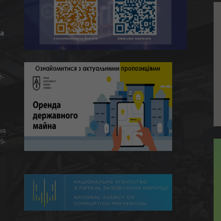
а
e-
ня
9-