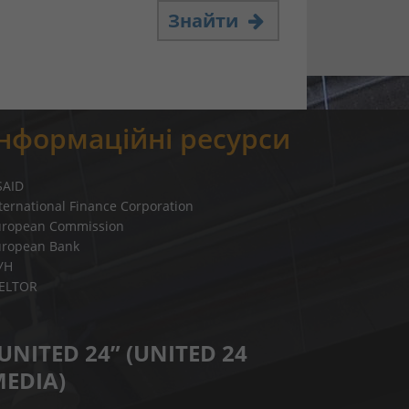
Знайти
Інформаційні ресурси
SAID
ternational Finance Corporation
uropean Commission
uropean Bank
УН
IELTOR
UNITED 24” (UNITED 24
EDIA)