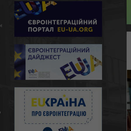
є
ю
о