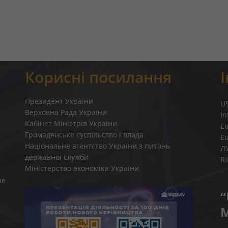
Корисні посилання
Президент України
U
Верховна Рада України
In
Кабінет Міністрів України
E
Громадянське суспільство і влада
E
Національне агентство України з питань
Л
державної служби
R
Міністерство економіки України
не
“
M