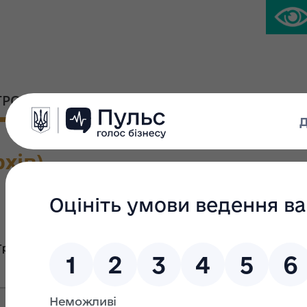
ГРОМАДСЬКА ПЛАТФОРМА
ПРЕС-ЦЕНТР
хів)
Велика приват
Група Ж
Група В
Гр