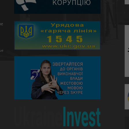
не
ше