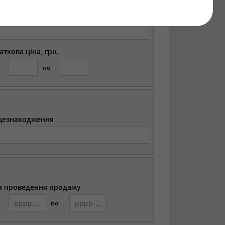
цезнаходження
аткова ціна, грн.
по
цезнаходження
а проведення продажу
по