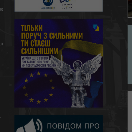
не
ої
,