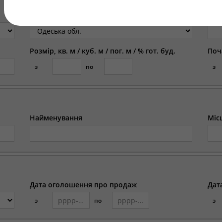
Регіон
Міс
Розмір, кв. м / куб. м / пог. м / % гот. буд.
Поч
з
по
з
Найменування
Міс
Дата оголошення про продаж
Дат
з
по
з