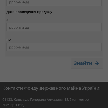
Дата проведення продажу
з
по
Знайти
Контакти Фонду державного майна України:
01133, Kиїв, вул. Генерала Алмазова, 18/9 (ст. метро
"Печерська")