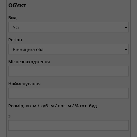
Об’єкт
Вид
Регіон
Місцезнаходження
Найменування
Розмір, кв. м / куб. м / пог. м / % гот. буд.
з