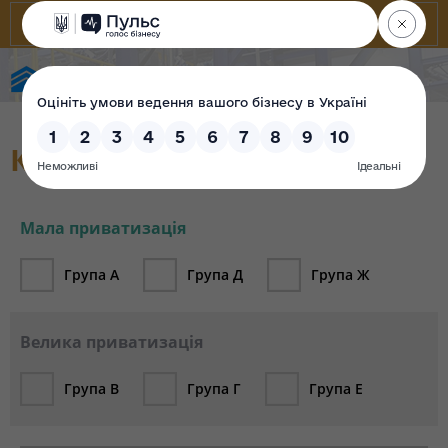
Фонд державного майна України
Каталог об`єктів (архів)
Мала приватизація
Група А
Група Д
Група Ж
Велика приватизація
Група В
Група Г
Група Е