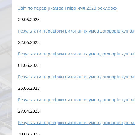
Звіт по перевіркам за І півріччя 2023 року.docx
29.06.2023
Результати перевірки виконання умов договорів купівл
22.06.2023
Результати перевірки виконання умов договорів купівл
01.06.2023
Результати перевірки виконання умов договорів купівл
25.05.2023
Результати перевірки виконання умов договорів купівл
27.04.2023
Результати перевірки виконання умов договорів купівл
30.03.2023