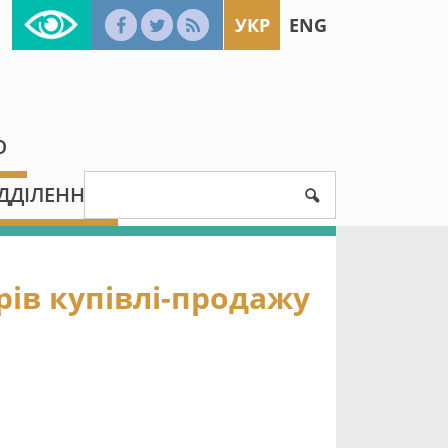
УКР
ENG
Ю
ДДІЛЕННЯ
ів купівлі-продажу